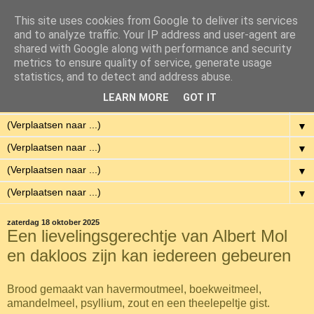
This site uses cookies from Google to deliver its services
Eenvoudig Gelukkig
and to analyze traffic. Your IP address and user-agent are
shared with Google along with performance and security
metrics to ensure quality of service, generate usage
Met weinig middelen een hoge kwaliteit van leven hebben.
statistics, and to detect and address abuse.
LEARN MORE
GOT IT
▼
▼
▼
▼
▼
zaterdag 18 oktober 2025
Een lievelingsgerechtje van Albert Mol
en dakloos zijn kan iedereen gebeuren
Brood gemaakt van havermoutmeel, boekweitmeel,
amandelmeel, psyllium, zout en een theelepeltje gist.