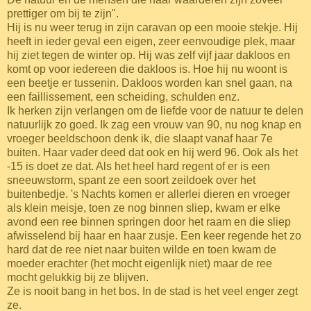
prettiger om bij te zijn".
Hij is nu weer terug in zijn caravan op een mooie stekje. Hij
heeft in ieder geval een eigen, zeer eenvoudige plek, maar
hij ziet tegen de winter op. Hij was zelf vijf jaar dakloos en
komt op voor iedereen die dakloos is. Hoe hij nu woont is
een beetje er tussenin. Dakloos worden kan snel gaan, na
een faillissement, een scheiding, schulden enz.
Ik herken zijn verlangen om de liefde voor de natuur te delen
natuurlijk zo goed. Ik zag een vrouw van 90, nu nog knap en
vroeger beeldschoon denk ik, die slaapt vanaf haar 7e
buiten. Haar vader deed dat ook en hij werd 96. Ook als het
-15 is doet ze dat. Als het heel hard regent of er is een
sneeuwstorm, spant ze een soort zeildoek over het
buitenbedje. 's Nachts komen er allerlei dieren en vroeger
als klein meisje, toen ze nog binnen sliep, kwam er elke
avond een ree binnen springen door het raam en die sliep
afwisselend bij haar en haar zusje. Een keer regende het zo
hard dat de ree niet naar buiten wilde en toen kwam de
moeder erachter (het mocht eigenlijk niet) maar de ree
mocht gelukkig bij ze blijven.
Ze is nooit bang in het bos. In de stad is het veel enger zegt
ze.