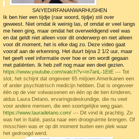
SAIYEDIRFANANWARHUSHEN
Ik ben hier een tijdje (raar woord, tijdje) stil over
geweest. Niet omdat ik weinig las, of omdat er veel langs
me heen ging, maar omdat het overweldigend veel was
en dat geldt niet alleen voor dit onderwerp en niet alleen
voor dit moment, het is elke dag zo. Deze video gaat
vooraf aan de erkenning. Het duurt bijna 2 1/2 uur, maar
het geeft veel informatie over hoe er om wordt gegaan
met patiënten. Ik heb zelf nog maar een deel gezien.
https://www.youtube.com/watch?v=in7anL-1EtE
--- Tot
slot, het schijnt dat ongeveer 65 miljoen Amerikanen een
of ander psychiatrisch medicijn hebben. Dat is ongeveer
één op de vier volwassenen en één op de tien kinderen,
aldus Laura Delano, ervaringsdeskundige, die nu veel
voor andere mensen, die een soortgelijke weg gaan.
https://www.lauradelano.com/
--- Dit vind ik prachtig. Zo
was het in Italië, pasta naar een droogruimte brengen. Of
misschien was er op dit moment buiten een plek waar
het gedroogd werd.