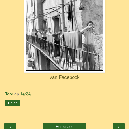
van Facebook
Toor
op
14:24
Delen
‹
›
Homepage