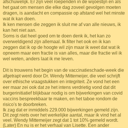
afschuwelijk. Er zijn veel roependen in de wijoestijn en als
het gaat om mensen die elke dag zoveel gevolgen moeten
dragen, is aandacht en compassie op afstand wel het minste
wat ik kan doen.
Ik ken mensen die zeggen ik sluit me af van alle nieuws, ik
kan het niet aan.
Soms is dat heel goed om te doen denk ik, het kan zo
overweldigend zijn allemaal. Ik filter het ook en ik kan
zeggen dat ik op de hoogte wil zijn maar ik weet dat wat ik
opneem maar een fractie is van alles, maar die fractie wil ik
wel weten, anders laat ik me leven.
Dit is trouwens het begin van de vaccinatieschade-week die
afgetrapt werd door Dr. Wendy Mittemeijer, die veel schrijft
over ethische vraagstukken en integriteit.
Ze vond het een
eer maar zei ook dat ze het intens verdrietig vond dat dit
burgerinitiatief blijkbaar nodig is om bijwerkingen van covid
vaccins bespreekbaar te maken, en het taboe rondom de
risico's te doorbreken.
Ik zag dat er inmiddels 229.000 bijwerkingen gemeld zijn.
Dit zegt niets over het werkelijke aantal, maar ik vind het al
veel. Wendy Mittemeijer zegt dat 1 tot 10% gemeld wordt.
(Later) En nu is er het verhaal van Lisette. Een ander