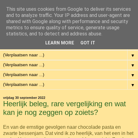
This site uses cookies from Google to deliver its services
Eenvoudig Gelukkig
and to analyze traffic. Your IP address and user-agent are
shared with Google along with performance and security
metrics to ensure quality of service, generate usage
Met weinig middelen een hoge kwaliteit van leven hebben.
statistics, and to detect and address abuse.
LEARN MORE
GOT IT
▼
▼
▼
▼
▼
vrijdag 30 september 2022
Heerlijk beleg, rare vergelijking en wat
kan je nog zeggen op zoiets?
En van de ernstige gevolgen naar chocolade pasta en
zwarte bessenjam. Dat vind ik zo heerlijk, van het een in het