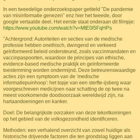
In een tweedelige onderzoekspaper getiteld "De pandemie
van misinformatie genezen" enz hier het tweede, door
google vertaalde deel. Het eerste staat onderaan dit filmpje:
https://www.youtube.com/watch?v=MtE0I5FqHPs
"Achtergrond: Autoriteiten en secties van de medische
professie hebben onethisch, dwingend en verkeerd
geïnformeerd beleid ondersteund, zoals vaccinmandaten en
vaccinpaspoorten, waardoor de principes van ethische,
evidence-based medische praktijk en geïnformeerde
toestemming worden ondermijnd. Deze betreurenswaardige
acties zijn een symptoom van de 'medische
informatiepuinhoop': het topje van een sterfte-ijsberg waar
voorgeschreven medicijnen naar schatting de op twee na
meest voorkomende doodsoorzaak wereldwijd zijn, na
hartaandoeningen en kanker.
Doel: De belangrijkste oorzaken van deze tekortkomingen
op het gebied van de volksgezondheid identificeren.
Methoden: een verhalend overzicht van zowel huidige als
historische drijvende factoren die ten grondslag liggen aan