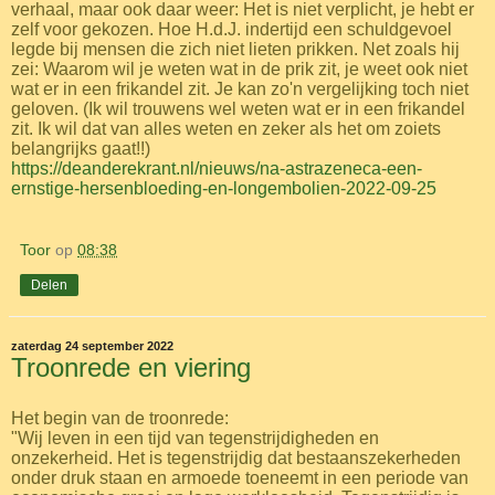
verhaal, maar ook daar weer: Het is niet verplicht, je hebt er
zelf voor gekozen. Hoe H.d.J. indertijd een schuldgevoel
legde bij mensen die zich niet lieten prikken. Net zoals hij
zei: Waarom wil je weten wat in de prik zit, je weet ook niet
wat er in een frikandel zit. Je kan zo'n vergelijking toch niet
geloven. (Ik wil trouwens wel weten wat er in een frikandel
zit. Ik wil dat van alles weten en zeker als het om zoiets
belangrijks gaat!!)
https://deanderekrant.nl/nieuws/na-astrazeneca-een-
ernstige-hersenbloeding-en-longembolien-2022-09-25
Toor
op
08:38
Delen
zaterdag 24 september 2022
Troonrede en viering
Het begin van de troonrede:
"Wij leven in een tijd van tegenstrijdigheden en
onzekerheid. Het is tegenstrijdig dat bestaanszekerheden
onder druk staan en armoede toeneemt in een periode van