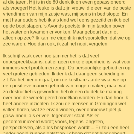
al die jaren. Hij is in de 80 denk ik en even gepassioneerd
als vroeger! Het leuke is dat zijn vrouw, die een van de beste
vriendinnen van mijn zusje was, mij soms in bed stopte. En
met haar ouders heb ik als kind wel eens gezeild en ik bleef
op de boot slapen. 's Avonds poetste ik mijn tanden boven
het water en kwamen er vonken. Maar gebeurt dat niet
alleen op zee?
Ik kan me eigenlijk niet voorstellen dat we op
zee waren. Hoe dan ook, ik zal het nooit vergeten.
Ik schrijf vaak over hoe jammer het is dat veel
onbespreekbaar is, dat er geen enkele openheid is, wat voor
immens veel problemen zorgt. Op persoonlijke gebied en op
veel grotere gebieden. Ik denk dat daar geen scheiding in
zit. Nu het hier om gaat, om de kostbare aarde waar we op
een positieve manier gebruik van mogen maken, maar wat
zo destructief is geworden, heb ik een duidelijke maning
over hoe de wereld gered moet/kan worden. En dan hoor ik
heel andere inzichten. Ik zou de mensen in Groningen wel
willen horen, wat ze ervan vinden, over opnieuw tijdelijk
gaswinnen, als er veel tegenover staat. Als er
gecommuniceerd wordt; voors, tegens, angsten,
perspectieven, als alles besproken wordt ... Er zou een heel
ander beeld kunnen ontstaan. Ik hoop dat dat hier gebeurt