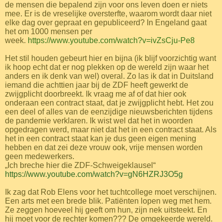
de mensen die bepalend zijn voor ons leven doen er niets
mee. Er is de vreselijke oversterfte, waarom wordt daar niet
elke dag over gepraat en gepubliceerd? In Engeland gaat
het om 1000 mensen per
week.
https://www.youtube.com/watch?v=ivZsCju-Pe8
Het stil houden gebeurt hier en bijna (ik blijf voorzichtig want
ik hoop echt dat er nog plekken op de wereld zijn waar het
anders en ik denk van wel) overal. Zo las ik dat in Duitsland
iemand die achttien jaar bij de ZDF heeft gewerkt de
zwijgplicht doorbreekt. Ik vraag me af of dat hier ook
onderaan een contract staat, dat je zwijgplicht hebt. Het zou
een deel of alles van de eenzijdige nieuwsberichten tijdens
de pandemie verklaren. Ik wist wel dat het in woorden
opgedragen werd, maar niet dat het in een contract staat. Als
het in een contract staat kan je dus geen eigen mening
hebben en dat zei deze vrouw ook, vrije mensen worden
geen medewerkers.
„Ich breche hier die ZDF-Schweigeklausel“
https://www.youtube.com/watch?v=gN6HZRJ3O5g
Ik zag dat Rob Elens voor het tuchtcollege moet verschijnen.
Een arts met een brede blik. Patiënten lopen weg met hem.
Ze zeggen hoeveel hij geeft om hun, zijn nek uitsteekt. En
hij moet voor de rechter komen??? De omgekeerde wereld.