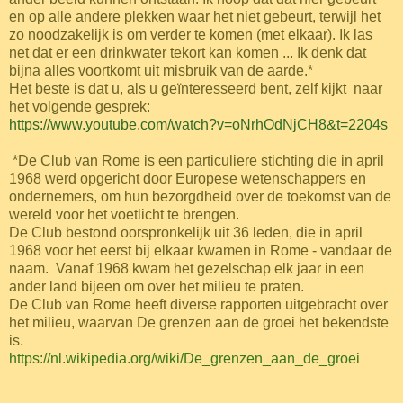
en op alle andere plekken waar het niet gebeurt, terwijl het
zo noodzakelijk is om verder te komen (met elkaar). Ik las
net dat er een drinkwater tekort kan komen ... Ik denk dat
bijna alles voortkomt uit misbruik van de aarde.*
Het beste is dat u, als u geïnteresseerd bent, zelf kijkt naar
het volgende gesprek:
https://www.youtube.com/watch?v=oNrhOdNjCH8&t=2204s
*De Club van Rome is een particuliere stichting die in april
1968 werd opgericht door Europese wetenschappers en
ondernemers, om hun bezorgdheid over de toekomst van de
wereld voor het voetlicht te brengen.
De Club bestond oorspronkelijk uit 36 leden, die in april
1968 voor het eerst bij elkaar kwamen in Rome - vandaar de
naam. Vanaf 1968 kwam het gezelschap elk jaar in een
ander land bijeen om over het milieu te praten.
De Club van Rome heeft diverse rapporten uitgebracht over
het milieu, waarvan De grenzen aan de groei het bekendste
is.
https://nl.wikipedia.org/wiki/De_grenzen_aan_de_groei