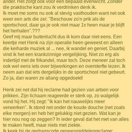
ander. Het zorgt ook voor een bepaald evenwicht. Zonder
die praktische kant zou ik verdrinken denk ik.
Ik moet me soms nu ook al stevig vasthouden want net ook
weer een arts die zei: "Beschouw zo'n prik als de
sportschool, daar ga je ook niet maar 1x heen maar je blijft
het herhalen".???
Geef mij maar buitenlucht dus ik kom daar niet eens. Een
keertje met Henk na zijn operatie heen geweest en alleen
die keiharde muziek al ... nee, ik wandel en geniet. Daarbij
vind ik het een krankzinnige vergelijking. Niet zo erg als
indertijd met de frikandel, maar toch. Deze meneer zal toch
ook wel eens iets over bijwerkingen en oversterfte lezen. Ik
neem aan dat iets dergelijks in de sportschool niet gebeurt.
Zo ja, dan waren ze allang opgedoekt!
Henk zei net dat hij reclame had gezien van artsen voor
prikken. Zijn lichaam reageerde er sterk op, zo walgelijk
vond hij het. Hij zegt: "Ik kan het nauwelijks meer
verwerken". Ik stond net onder de koude douche (net zoals
elke morgen) en heb het gelukkig niet gezien. Wat kan je
hier nou nog op zeggen? In ieder geval dat het met van alles
te maken heeft, maar niets met ziekte.
Ik keek bij de gedragscode geneesmiddelenreclame: