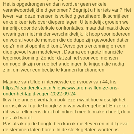
Het is opgedrongen en dan wordt er geen enkele
verantwoordelijkheid genomen? Begrijpt u hier iets van? Het
leven van deze mensen is volledig geruïneerd. Ik schrijf een
enkele keer iets over diepere lagen. Uiteindelijk groeien we
innerlijk door de sterkste confrontaties, maar dat maakt deze
ervaringen niet minder verschrikkelijk. Ik hoop voor iedereen
en vooral voor de mensen die de dupe zijn geworden dat er
op z'n minst openheid komt. Vervolgens erkenning en een
diep gevoel van medeleven. Daarna een grote financiële
tegemoetkoming. Zonder dat zal het voor veel mensen
onmogelijk zijn om de behandelingen te krijgen die nodig
zijn, om weer een beetje te kunnen functioneren.
Maurice van Ulden interviewde een vrouw van 44, Iris.
https://deanderekrant.nl/nieuws/waarom-willen-ze-ons-
onder-het-tapijt-vegen-2022-09-24
Ik wil de andere verhalen ook lezen want hoe vreselijk het
ook is, ik wil op de hoogte zijn van wat er gebeurt. En zeker
dit, waar elk mens direct of indirect mee te maken heeft, door
geraakt wordt.
Pas als ik op de hoogte ben kan ik meeleven en in dit geval
de stemmen laten horen. In de steek gelaten worden is