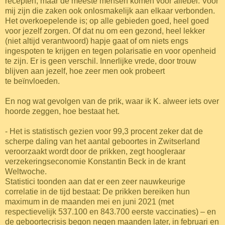
recepten, maar de meeste mensen komen voor allebei. Voor
mij zijn die zaken ook onlosmakelijk aan elkaar verbonden.
Het overkoepelende is; op alle gebieden goed, heel goed
voor jezelf zorgen. Of dat nu om een gezond, heel lekker
(niet altijd verantwoord) hapje gaat of om niets engs
ingespoten te krijgen en tegen polarisatie en voor openheid
te zijn. Er is geen verschil. Innerlijke vrede, door trouw
blijven aan jezelf, hoe zeer men ook probeert
te beïnvloeden.
En nog wat gevolgen van de prik, waar ik K. alweer iets over
hoorde zeggen, hoe bestaat het.
- Het is statistisch gezien voor 99,3 procent zeker dat de
scherpe daling van het aantal geboortes in Zwitserland
veroorzaakt wordt door de prikken, zegt hoogleraar
verzekeringseconomie Konstantin Beck in de krant
Weltwoche.
Statistici toonden aan dat er een zeer nauwkeurige
correlatie in de tijd bestaat: De prikken bereiken hun
maximum in de maanden mei en juni 2021 (met
respectievelijk 537.100 en 843.700 eerste vaccinaties) ­– en
de geboortecrisis begon negen maanden later, in februari en