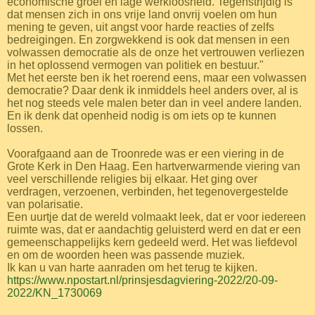
economische groei en lage werkloosheid. Tegenstrijdig is
dat mensen zich in ons vrije land onvrij voelen om hun
mening te geven, uit angst voor harde reacties of zelfs
bedreigingen. En zorgwekkend is ook dat mensen in een
volwassen democratie als de onze het vertrouwen verliezen
in het oplossend vermogen van politiek en bestuur."
Met het eerste ben ik het roerend eens, maar een volwassen
democratie? Daar denk ik inmiddels heel anders over, al is
het nog steeds vele malen beter dan in veel andere landen.
En ik denk dat openheid nodig is om iets op te kunnen
lossen.
Voorafgaand aan de Troonrede was er een viering in de
Grote Kerk in Den Haag. Een hartverwarmende viering van
veel verschillende religies bij elkaar. Het ging over
verdragen, verzoenen, verbinden, het tegenovergestelde
van polarisatie.
Een uurtje dat de wereld volmaakt leek, dat er voor iedereen
ruimte was, dat er aandachtig geluisterd werd en dat er een
gemeenschappelijks kern gedeeld werd. Het was liefdevol
en om de woorden heen was passende muziek.
Ik kan u van harte aanraden om het terug te kijken.
https://www.npostart.nl/prinsjesdagviering-2022/20-09-
2022/KN_1730069