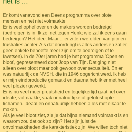
het is ...
Er komt vanavond een Deens programma over blote
mensen en het niet volmaakte.
Er is veel ophef over en de makers worden bedreigd
(bedreigen is in. Ik zei net tegen Henk; wie zal ik eens gaan
bedreigen? Het idee. Maar ... er zitten werelden van pijn en
frustraties achter. Als dat doordringt is alles anders en zal er
geen enkele behoefte meer zijn om te bedreigen of te
kwetsen). In de 70er jaren had je het programma 'Open en
bloot', gepresenteerd door Joop van Tijn. Dat ging niet
alleen over bloot maar ook gewoon over sexualiteit. En er
was natuurlijk de NVSH, die in 1946 opgericht werd. Ik heb
er mijn eindproductie gemaakt en daarna heb ik er met heel
veel plezier gewerkt.
Er is nu veel meer preutsheid en tegelijkertijd gaat het over
ideale, volmaakte, vaak onnatuurlijke of gefotoshopte
lichamen. Ideaal en onnatuurlijk hebben alles met elkaar te
maken.
Als je veel bloot ziet, zie je dat bijna niemand volmaakt is en
waarom zou dat ook zo zijn? Het zijn juist de
onvolmaaktheden die karakteristiek zijn. We willen toch niet