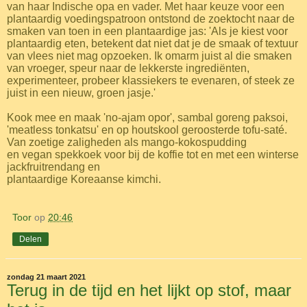
van haar Indische opa en vader. Met haar keuze voor een
plantaardig voedingspatroon ontstond de zoektocht naar de
smaken van toen in een plantaardige jas: 'Als je kiest voor
plantaardig eten, betekent dat niet dat je de smaak of textuur
van vlees niet mag opzoeken. Ik omarm juist al die smaken
van vroeger, speur naar de lekkerste ingrediënten,
experimenteer, probeer klassiekers te evenaren, of steek ze
juist in een nieuw, groen jasje.'
Kook mee en maak 'no-ajam opor', sambal goreng paksoi,
'meatless tonkatsu' en op houtskool geroosterde tofu-saté.
Van zoetige zaligheden als mango-kokospudding
en vegan spekkoek voor bij de koffie tot en met een winterse
jackfruitrendang en
plantaardige Koreaanse kimchi.
Toor
op
20:46
Delen
zondag 21 maart 2021
Terug in de tijd en het lijkt op stof, maar