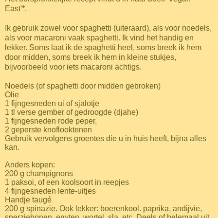
East'*.
Ik gebruik zowel voor spaghetti (uiteraard), als voor noedels,
als voor macaroni vaak spaghetti. Ik vind het handig en
lekker. Soms laat ik de spaghetti heel, soms breek ik hem
door midden, soms breek ik hem in kleine stukjes,
bijvoorbeeld voor iets macaroni achtigs.
Noedels (of spaghetti door midden gebroken)
Olie
1 fijngesneden ui of sjalotje
1 tl verse gember of gedroogde (djahe)
1 fijngesneden rode peper,
2 geperste knoflooktenen
Gebruik vervolgens groentes die u in huis heeft, bijna alles
kan.
Anders kopen:
200 g champignons
1 paksoi, of een koolsoort in reepjes
4 fijngesneden lente-uitjes
Handje taugé
200 g spinazie. Ook lekker: boerenkool. paprika, andijvie,
sperziebonen, erwten, wortel, sla, etc. Deels of helemaal uit