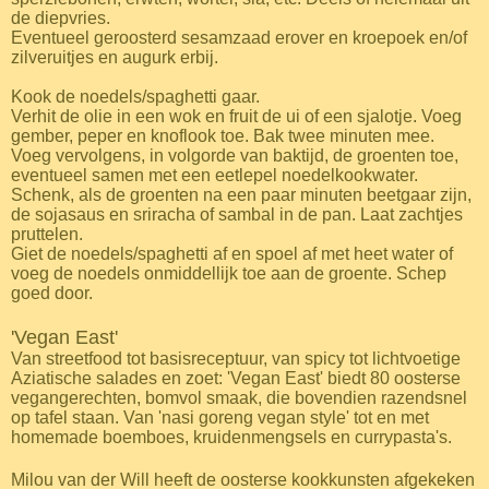
de diepvries.
Eventueel geroosterd sesamzaad erover en kroepoek en/of
zilveruitjes en augurk erbij.
Kook de noedels/spaghetti gaar.
Verhit de olie in een wok en fruit de ui of een sjalotje. Voeg
gember, peper en knoflook toe. Bak twee minuten mee.
Voeg vervolgens, in volgorde van baktijd, de groenten toe,
eventueel samen met een eetlepel noedelkookwater.
Schenk, als de groenten na een paar minuten beetgaar zijn,
de sojasaus en sriracha of sambal in de pan. Laat zachtjes
pruttelen.
Giet de noedels/spaghetti af en spoel af met heet water of
voeg de noedels onmiddellijk toe aan de groente. Schep
goed door.
'Vegan East'
Van streetfood tot basisreceptuur, van spicy tot lichtvoetige
Aziatische salades en zoet: 'Vegan East' biedt 80 oosterse
vegangerechten, bomvol smaak, die bovendien razendsnel
op tafel staan. Van 'nasi goreng vegan style' tot en met
homemade boemboes, kruidenmengsels en currypasta's.
Milou van der Will heeft de oosterse kookkunsten afgekeken