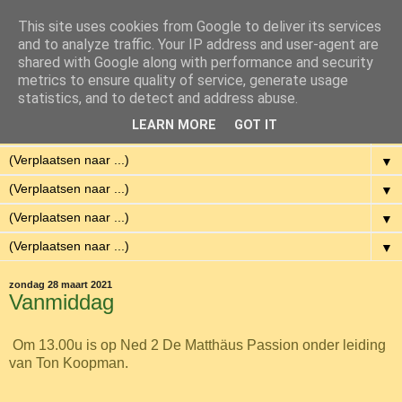
This site uses cookies from Google to deliver its services
Eenvoudig Gelukkig
and to analyze traffic. Your IP address and user-agent are
shared with Google along with performance and security
metrics to ensure quality of service, generate usage
Met weinig middelen een hoge kwaliteit van leven hebben.
statistics, and to detect and address abuse.
LEARN MORE
GOT IT
▼
▼
▼
▼
▼
zondag 28 maart 2021
Vanmiddag
Om 13.00u is op Ned 2 De Matthäus Passion onder leiding
van Ton Koopman.