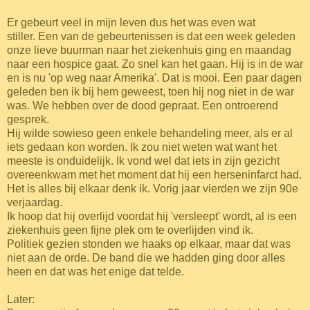
Er gebeurt veel in mijn leven dus het was even wat
stiller. Een van de gebeurtenissen is dat een week geleden
onze lieve buurman naar het ziekenhuis ging en maandag
naar een hospice gaat. Zo snel kan het gaan. Hij is in de war
en is nu 'op weg naar Amerika'. Dat is mooi. Een paar dagen
geleden ben ik bij hem geweest, toen hij nog niet in de war
was. We hebben over de dood gepraat. Een ontroerend
gesprek.
Hij wilde sowieso geen enkele behandeling meer, als er al
iets gedaan kon worden. Ik zou niet weten wat want het
meeste is onduidelijk. Ik vond wel dat iets in zijn gezicht
overeenkwam met het moment dat hij een herseninfarct had.
Het is alles bij elkaar denk ik. Vorig jaar vierden we zijn 90e
verjaardag.
Ik hoop dat hij overlijd voordat hij 'versleept' wordt, al is een
ziekenhuis geen fijne plek om te overlijden vind ik.
Politiek gezien stonden we haaks op elkaar, maar dat was
niet aan de orde. De band die we hadden ging door alles
heen en dat was het enige dat telde.
Later: