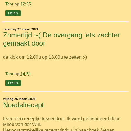
Toor
op
12:25
Delen
zaterdag 27 maart 2021
Zomertijd :-( De overgang iets zachter
gemaakt door
de klok om 12.00u op 13.00u te zetten :-)
Toor
op
14:51
Delen
vrijdag 26 maart 2021
Noedelrecept
Even een receptje tussendoor. Ik werd geïnspireerd door
Milou van der Will.
Het oorspronkelijke recept vindt u in haar boek 'Vegan