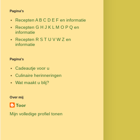
Pagina's
Recepten A B C D E F en informatie
Recepten G H J K L M O P Q en
informatie
Recepten R S T U V W Z en
informatie
Pagina's
Cadeautje voor u
Culinaire herinneringen
Wat maakt u blij?
Over mij
Toor
Mijn volledige profiel tonen