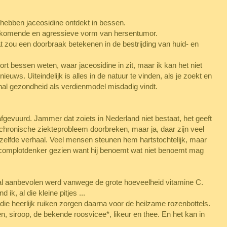
 hebben jaceosidine ontdekt in bessen.
rkomende en agressieve vorm van hersentumor.
Dat zou een doorbraak betekenen in de bestrijding van huid- en
soort bessen weten, waar
jaceosidine in zit,
maar ik kan het niet
ieuws. Uiteindelijk is alles in de natuur te vinden, als je zoekt en
enal gezondheid als verdienmodel misdadig vindt.
fgevuurd. Jammer dat zoiets in Nederland niet bestaat, het geeft
et chronische ziekteprobleem doorbreken, maar ja, daar zijn veel
zelfde verhaal. Veel mensen steunen hem hartstochtelijk, maar
n complotdenker gezien want hij benoemt wat niet benoemt mag
al aanbevolen werd vanwege de grote hoeveelheid vitamine C.
k, al die kleine pitjes ...
die heerlijk ruiken zorgen daarna voor de heilzame rozenbottels.
, siroop, de bekende roosvicee*, likeur en thee. En het kan in