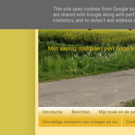
This site uses cookies from Google to d
are shared with Google along with perf
statistics, and to detect and address 
Eenvoudig Gelukkig
Met weinig middelen een hoge kw
Introductie
Berichten
Mijn boek en de pe
Voordelige recepten van vroeger en nu
Cont