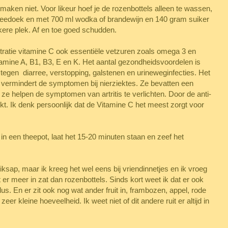
maken niet. Voor likeur hoef je de rozenbottels alleen te wassen,
heedoek en met 700 ml wodka of brandewijn en 140 gram suiker
ere plek. Af en toe goed schudden.
ratie vitamine C ook essentiële vetzuren zoals omega 3 en
amine A, B1, B3, E en K. Het aantal gezondheidsvoordelen is
tegen diarree, verstopping, galstenen en urineweginfecties. Het
n vermindert de symptomen bij nierziektes. Ze bevatten een
e helpen de symptomen van artritis te verlichten. Door de anti-
. Ik denk persoonlijk dat de Vitamine C het meest zorgt voor
n een theepot, laat het 15-20 minuten staan ​​en zeef het
diksap, maar ik kreeg het wel eens bij vriendinnetjes en ik vroeg
t er meer in zat dan rozenbottels. Sinds kort weet ik dat er ook
us. En er zit ook nog wat ander fruit in, frambozen, appel, rode
er kleine hoeveelheid. Ik weet niet of dit andere ruit er altijd in