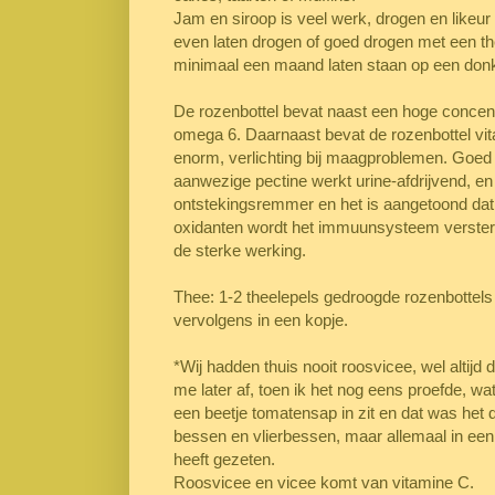
Jam en siroop is veel werk, drogen en likeur 
even laten drogen of goed drogen met een t
minimaal een maand laten staan op een donk
De rozenbottel bevat naast een hoge concent
omega 6. Daarnaast bevat de rozenbottel vit
enorm, verlichting bij maagproblemen. Goed 
aanwezige pectine werkt urine-afdrijvend, e
ontstekingsremmer en het is aangetoond dat z
oxidanten wordt het immuunsysteem versterkt
de sterke werking.
Thee: 1-2 theelepels gedroogde rozenbottels i
vervolgens in een kopje.
*Wij hadden thuis nooit roosvicee, wel altijd 
me later af, toen ik het nog eens proefde, wa
een beetje tomatensap in zit en dat was het d
bessen en vlierbessen, maar allemaal in een ze
heeft gezeten.
Roosvicee en vicee komt van vitamine C.