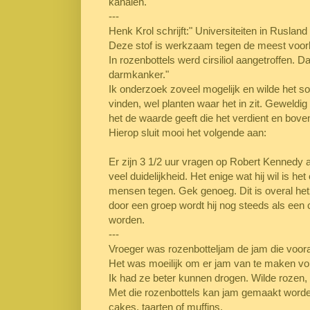
kanalen.
---
Henk Krol schrijft:"
Universiteiten in Rusland
Deze stof is werkzaam tegen de meest voo
In rozenbottels werd cirsiliol aangetroffen. 
darmkanker."
Ik onderzoek zoveel mogelijk en wilde het 
vinden, wel planten waar het in zit. Geweldig n
het de waarde geeft die het verdient en bov
Hierop sluit mooi het volgende aan:
Er zijn 3 1/2 uur vragen op Robert Kennedy a
veel duidelijkheid. Het enige wat hij wil is h
mensen tegen. Gek genoeg. Dit is overal het
door een groep wordt hij nog steeds als ee
worden.
---
Vroeger was rozenbotteljam de jam die voor
Het was moeilijk om er jam van te maken vond i
Ik had ze beter kunnen drogen. Wilde rozen, 
Met die rozenbottels kan jam gemaakt worden
cakes, taarten of muffins.