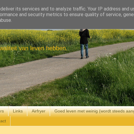
eliver its services and to analyze traffic. Your IP address and 
ormance and security metrics to ensure quality of service, gen
abuse.
aliteit van leven hebben.
rs
Links
Airfryer
Goed leven met weinig (wordt steeds aan
act