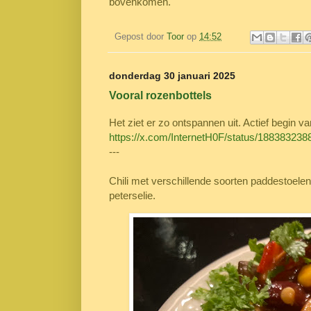
bovenkomen.
Gepost door
Toor
op
14:52
donderdag 30 januari 2025
Vooral rozenbottels
Het ziet er zo ontspannen uit. Actief begin v
https://x.com/InternetH0F/status/18838323
---
Chili met verschillende soorten paddestoele
peterselie.