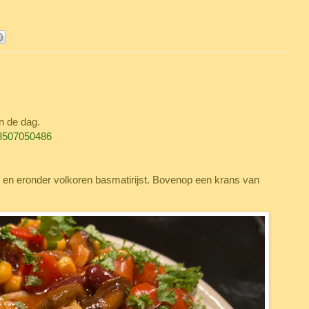
an de dag.
88507050486
n en eronder volkoren basmatirijst. Bovenop een krans van