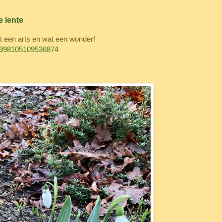
e lente
at een arts en wat een wonder!
84998105109536874