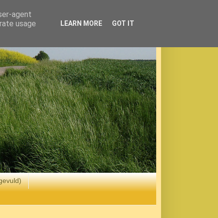
user-agent
erate usage
LEARN MORE
GOT IT
gevuld)