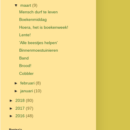
▼
maart
(9)
Mensch durf te leven
Boekenmiddag
Hoera, het is boekenweek!
Lente!
'Alle beestjes helpen'
Binnenmoestuinieren
Band
Brood!
Cobbler
►
februari
(8)
►
januari
(10)
►
2018
(80)
►
2017
(97)
►
2016
(48)
Pagina's