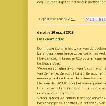
een uur vooruit gezet, dat vind ik prettiger 
Gepost door
Toor
op
20:13
dinsdag 26 maart 2019
Boekenmiddag
De middag stond in het teken van de boeke
Eerst ging ik een beetje zilver dat ik had ve
Hoe dan ook, ik kreeg er €20 voor en daar he
tastbaars over.
'Woorden schieten tekort' van Nicci French s
van dementie. Ze put uit kunst, literatuur en
ervaringsdeskundige en de buitenstaander.
Het werd bij DWDD door het boekenpanel g
Er zal denk ik bijna niemand meer zijn die n
de vorm van alzheimer.
Verder kregen we natuurlijk het boekenweek
boekenlegger en schaften we het essay van M