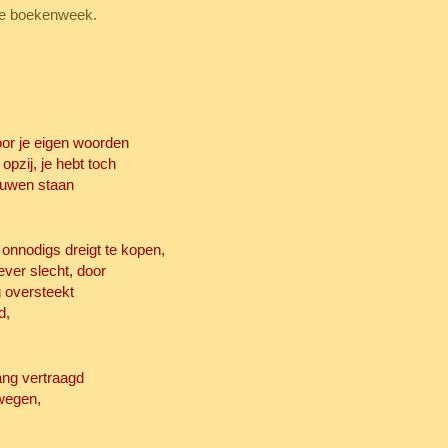
eze boekenweek.
oor je eigen woorden
opzij, je hebt toch
ouwen staan
 onnodigs dreigt te kopen,
lever slecht, door
g oversteekt
d,
ang vertraagd
ewegen,