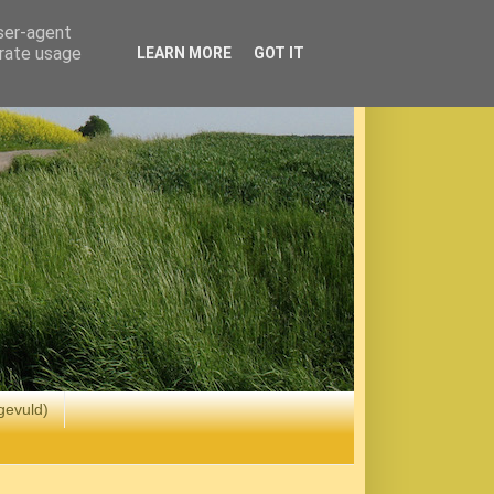
user-agent
erate usage
LEARN MORE
GOT IT
gevuld)