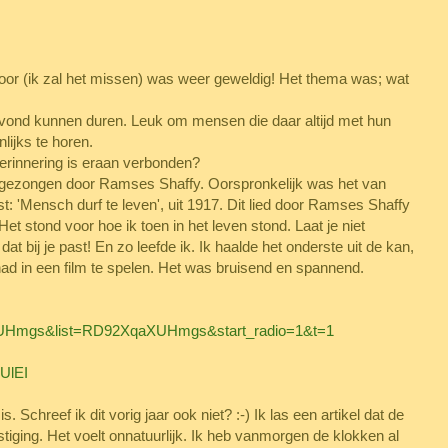
Door (ik zal het missen) was weer geweldig! Het thema was; wat
avond kunnen duren. Leuk om mensen die daar altijd met hun
nlijks te horen.
herinnering is eraan verbonden?
n', gezongen door Ramses Shaffy. Oorspronkelijk was het van
t: 'Mensch durf te leven', uit 1917. Dit lied door Ramses Shaffy
t stond voor hoe ik toen in het leven stond. Laat je niet
at bij je past! En zo leefde ik. Ik haalde het onderste uit de kan,
d in een film te spelen. Het was bruisend en spannend.
XUHmgs&list=RD92XqaXUHmgs&start_radio=1&t=1
UlEI
. Schreef ik dit vorig jaar ook niet? :-) Ik las een artikel dat de
tiging. Het voelt onnatuurlijk. Ik heb vanmorgen de klokken al