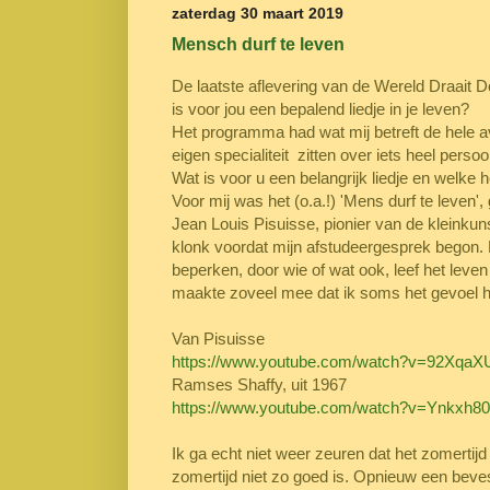
zaterdag 30 maart 2019
Mensch durf te leven
De laatste aflevering van de Wereld Draait 
is voor jou een bepalend liedje in je leven?
Het programma had wat mij betreft de hele 
eigen specialiteit zitten over iets heel persoo
Wat is voor u een belangrijk liedje en welke 
Voor mij was het (o.a.!) 'Mens durf te leve
Jean Louis Pisuisse, pionier van de kleinkuns
klonk voordat mijn afstudeergesprek begon. He
beperken, door wie of wat ook, leef het leven d
maakte zoveel mee dat ik soms het gevoel ha
Van Pisuisse
https://www.youtube.com/watch?v=92Xqa
Ramses Shaffy, uit 1967
https://www.youtube.com/watch?v=Ynkxh80
Ik ga echt niet weer zeuren dat het zomertijd is
zomertijd niet zo goed is. Opnieuw een beves