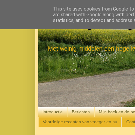
This site uses cookies from Google to d
are shared with Google along with perf
statistics, and to detect and address 
Eenvoudig Gelukkig
Met weinig middelen een hoge kw
Introductie
Berichten
Mijn boek en de pe
Voordelige recepten van vroeger en nu
Cont