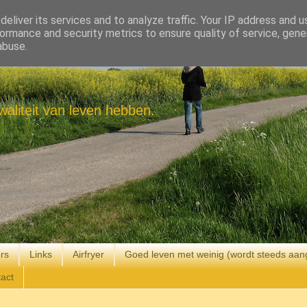
eliver its services and to analyze traffic. Your IP address and 
ormance and security metrics to ensure quality of service, gen
abuse.
aliteit van leven hebben.
rs
Links
Airfryer
Goed leven met weinig (wordt steeds aan
act