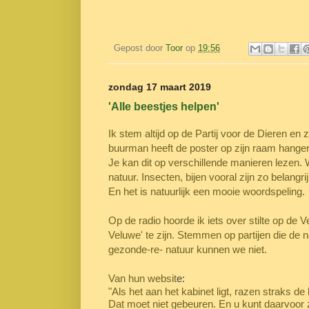
Gepost door
Toor
op
19:56
zondag 17 maart 2019
'Alle beestjes helpen'
Ik stem altijd op de Partij voor de Dieren en
buurman heeft de poster op zijn raam hange
Je kan dit op verschillende manieren lezen. W
natuur. Insecten, bijen vooral zijn zo belangri
En het is natuurlijk een mooie woordspeling.
Op de radio hoorde ik iets over stilte op de V
Veluwe' te zijn.
Stemmen op partijen die de n
gezonde-re- natuur kunnen we niet.
Van hun websit
e:
"Als het aan het kabinet ligt, razen straks 
Dat moet niet gebeuren.
En u kunt daarvoor 