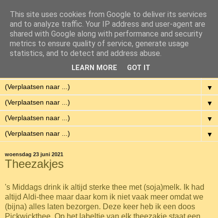
This site uses cookies from Google to deliver its services
Eenvoudig Gelukkig
and to analyze traffic. Your IP address and user-agent are
shared with Google along with performance and security
metrics to ensure quality of service, generate usage
Met weinig middelen een hoge kwaliteit van leven hebben.
statistics, and to detect and address abuse.
LEARN MORE
GOT IT
▼
▼
▼
▼
▼
woensdag 23 juni 2021
Theezakjes
'
s Middags drink ik altijd sterke thee met (soja)melk. Ik had
altijd Aldi-thee maar daar kom ik niet vaak meer omdat we
(bijna) alles laten bezorgen. Deze keer heb ik een doos
Pickwickthee. Op het labeltje van elk theezakje staat een