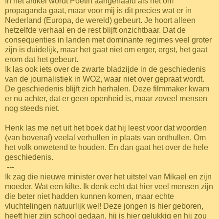
In het artikel wordt Poetin aangehaald als het om
propaganda gaat, maar voor mij is dit precies wat er in
Nederland (Europa, de wereld) gebeurt. Je hoort alleen
hetzelfde verhaal en de rest blijft onzichtbaar. Dat de
consequenties in landen met dominante regimes veel groter
zijn is duidelijk, maar het gaat niet om erger, ergst, het gaat
erom dat het gebeurt.
Ik las ook iets over de zwarte bladzijde in de geschiedenis
van de journalistiek in WO2, waar niet over gepraat wordt.
De geschiedenis blijft zich herhalen. Deze filmmaker kwam
er nu achter, dat er geen openheid is, maar zoveel mensen
nog steeds niet.
Henk las me net uit het boek dat hij leest voor dat woorden
(van bovenaf) veelal verhullen in plaats van onthullen. Om
het volk onwetend te houden. En dan gaat het over de hele
geschiedenis.
---
Ik zag die nieuwe minister over het uitstel van Mikael en zijn
moeder. Wat een kilte. Ik denk echt dat hier veel mensen zijn
die beter niet hadden kunnen komen, maar echte
vluchtelingen natuurlijk wel! Deze jongen is hier geboren,
heeft hier zijn school gedaan, hij is hier gelukkig en hij zou