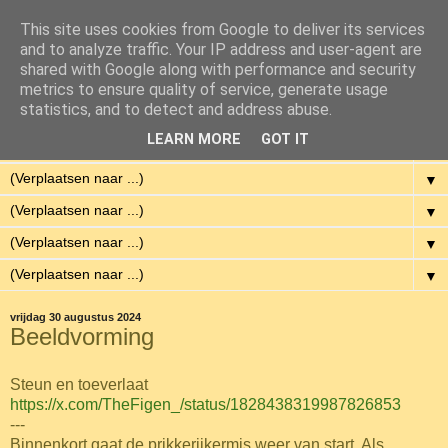
This site uses cookies from Google to deliver its services
Eenvoudig Gelukkig
and to analyze traffic. Your IP address and user-agent are
shared with Google along with performance and security
metrics to ensure quality of service, generate usage
Met weinig middelen een hoge kwaliteit van leven hebben.
statistics, and to detect and address abuse.
LEARN MORE
GOT IT
▼
▼
▼
▼
▼
vrijdag 30 augustus 2024
Beeldvorming
Steun en toeverlaat
https://x.com/TheFigen_/status/1828438319987826853
---
Binnenkort gaat de prikkerijkermis weer van start. Als