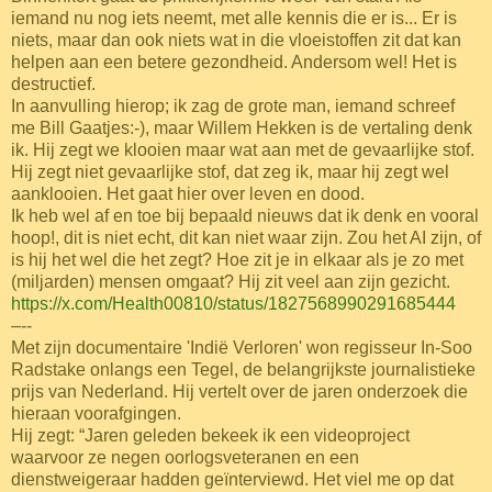
iemand nu nog iets neemt, met alle kennis die er is... Er is
niets, maar dan ook niets wat in die vloeistoffen zit dat kan
helpen aan een betere gezondheid. Andersom wel! Het is
destructief.
In aanvulling hierop; ik zag de grote man, iemand schreef
me Bill Gaatjes:-), maar Willem Hekken is de vertaling denk
ik. Hij zegt we klooien maar wat aan met de gevaarlijke stof.
Hij zegt niet gevaarlijke stof, dat zeg ik, maar hij zegt wel
aanklooien. Het gaat hier over leven en dood.
Ik heb wel af en toe bij bepaald nieuws dat ik denk en vooral
hoop!, dit is niet echt, dit kan niet waar zijn. Zou het AI zijn, of
is hij het wel die het zegt? Hoe zit je in elkaar als je zo met
(miljarden) mensen omgaat? Hij zit veel aan zijn gezicht.
https://x.com/Health00810/status/1827568990291685444
–--
Met zijn documentaire 'Indië Verloren' won regisseur In-Soo
Radstake onlangs een Tegel, de belangrijkste journalistieke
prijs van Nederland. Hij vertelt over de jaren onderzoek die
hieraan voorafgingen.
Hij zegt: “Jaren geleden bekeek ik een videoproject
waarvoor ze negen oorlogsveteranen en een
dienstweigeraar hadden geïnterviewd. Het viel me op dat