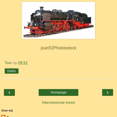
jean52Photosstock
Toor
op
09:51
Delen
‹
›
Homepage
Internetversie tonen
Over mij