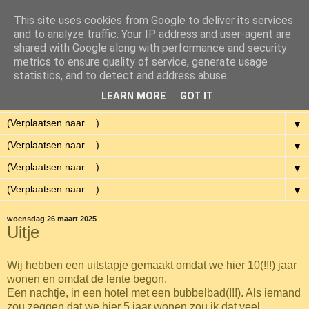
This site uses cookies from Google to deliver its services
Eenvoudig Gelukkig
and to analyze traffic. Your IP address and user-agent are
shared with Google along with performance and security
metrics to ensure quality of service, generate usage
Met weinig middelen een hoge kwaliteit van leven hebben.
statistics, and to detect and address abuse.
LEARN MORE
GOT IT
▼
▼
▼
▼
▼
woensdag 26 maart 2025
Uitje
Wij hebben een uitstapje gemaakt omdat we hier 10(!!!) jaar
wonen en omdat de lente begon.
Een nachtje, in een hotel met een bubbelbad(!!!). Als iemand
zou zeggen dat we hier 5 jaar wonen zou ik dat veel