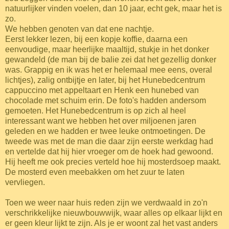
natuurlijker vinden voelen, dan 10 jaar, echt gek, maar het is
zo.
We hebben genoten van dat ene nachtje.
Eerst lekker lezen, bij een kopje koffie, daarna een
eenvoudige, maar heerlijke maaltijd, stukje in het donker
gewandeld (de man bij de balie zei dat het gezellig donker
was. Grappig en ik was het er helemaal mee eens, overal
lichtjes), zalig ontbijtje en later, bij het Hunebedcentrum
cappuccino met appeltaart en Henk een hunebed van
chocolade met schuim erin. De foto's hadden andersom
gemoeten. Het Hunebedcentrum is op zich al heel
interessant want we hebben het over miljoenen jaren
geleden en we hadden er twee leuke ontmoetingen. De
tweede was met de man die daar zijn eerste werkdag had
en vertelde dat hij hier vroeger om de hoek had gewoond.
Hij heeft me ook precies verteld hoe hij mosterdsoep maakt.
De mosterd even meebakken om het zuur te laten
vervliegen.
Toen we weer naar huis reden zijn we verdwaald in zo'n
verschrikkelijke nieuwbouwwijk, waar alles op elkaar lijkt en
er geen kleur lijkt te zijn. Als je er woont zal het vast anders