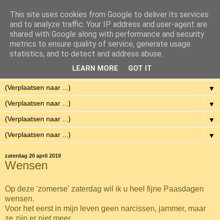
This site uses cookies from Google to deliver its services
Eenvoudig Gelukkig
and to analyze traffic. Your IP address and user-agent are
shared with Google along with performance and security
metrics to ensure quality of service, generate usage
Met weinig middelen een hoge kwaliteit van leven hebben.
statistics, and to detect and address abuse.
LEARN MORE
GOT IT
▼
▼
▼
▼
▼
zaterdag 20 april 2019
Wensen
Op deze 'zomerse' zaterdag wil ik u heel fijne Paasdagen
wensen.
Voor het eerst in mijn leven geen narcissen, jammer, maar
ze zijn er niet meer.