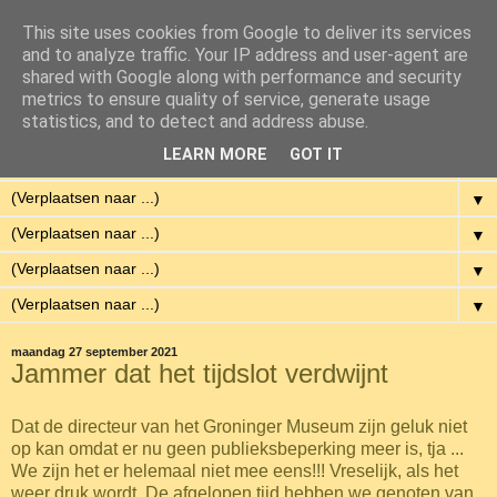
This site uses cookies from Google to deliver its services
Eenvoudig Gelukkig
and to analyze traffic. Your IP address and user-agent are
shared with Google along with performance and security
metrics to ensure quality of service, generate usage
Met weinig middelen een hoge kwaliteit van leven hebben.
statistics, and to detect and address abuse.
LEARN MORE
GOT IT
▼
▼
▼
▼
▼
maandag 27 september 2021
Jammer dat het tijdslot verdwijnt
Dat de directeur van het Groninger Museum zijn geluk niet
op kan omdat er nu geen publieksbeperking meer is, tja ...
We zijn het er helemaal niet mee eens!!! Vreselijk, als het
weer druk wordt. De afgelopen tijd hebben we genoten van