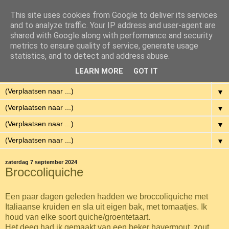
This site uses cookies from Google to deliver its services
Eenvoudig Gelukkig
and to analyze traffic. Your IP address and user-agent are
shared with Google along with performance and security
metrics to ensure quality of service, generate usage
Met weinig middelen een hoge kwaliteit van leven hebben.
statistics, and to detect and address abuse.
LEARN MORE
GOT IT
▼
▼
▼
▼
▼
zaterdag 7 september 2024
Broccoliquiche
Een paar dagen geleden hadden we broccoliquiche met
Italiaanse kruiden en sla uit eigen bak, met tomaatjes. Ik
houd van elke soort quiche/groentetaart.
Het deeg had ik gemaakt van een beker havermout, zout,