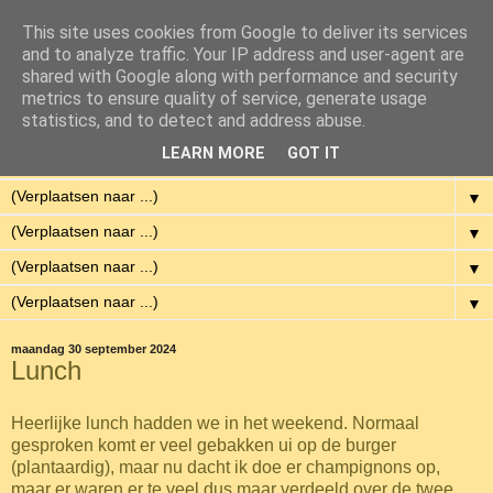
This site uses cookies from Google to deliver its services
Eenvoudig Gelukkig
and to analyze traffic. Your IP address and user-agent are
shared with Google along with performance and security
metrics to ensure quality of service, generate usage
Met weinig middelen een hoge kwaliteit van leven hebben.
statistics, and to detect and address abuse.
LEARN MORE
GOT IT
▼
▼
▼
▼
▼
maandag 30 september 2024
Lunch
Heerlijke lunch hadden we in het weekend. Normaal
gesproken komt er veel gebakken ui op de burger
(plantaardig), maar nu dacht ik doe er champignons op,
maar er waren er te veel dus maar verdeeld over de twee