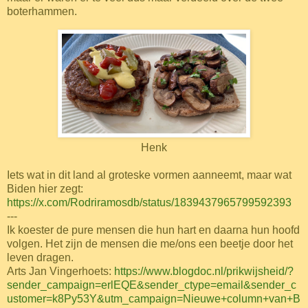
boterhammen.
Henk
Iets wat in dit land al groteske vormen aanneemt, maar wat
Biden hier zegt:
https://x.com/Rodriramosdb/status/1839437965799592393
---
Ik koester de pure mensen die hun hart en daarna hun hoofd
volgen. Het zijn de mensen die me/ons een beetje door het
leven dragen.
Arts Jan Vingerhoets:
https://www.blogdoc.nl/prikwijsheid/?
sender_campaign=erlEQE&sender_ctype=email&sender_c
ustomer=k8Py53Y&utm_campaign=Nieuwe+column+van+B