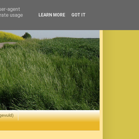
user-agent
erate usage
LEARN MORE
GOT IT
gevuld)