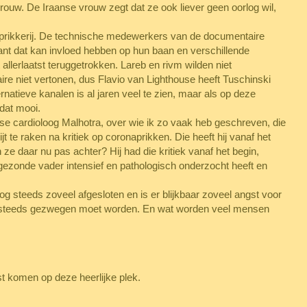
uw. De Iraanse vrouw zegt dat ze ook liever geen oorlog wil,
prikkerij. De technische medewerkers van de documentaire
nt dat kan invloed hebben op hun baan en verschillende
allerlaatst teruggetrokken. Lareb en rivm wilden niet
e niet vertonen, dus Flavio van Lighthouse heeft Tuschinski
rnatieve kanalen is al jaren veel te zien, maar als op deze
dat mooi.
itse cardioloog Malhotra, over wie ik zo vaak heb geschreven, die
wijt te raken na kritiek op coronaprikken. Die heeft hij vanaf het
 daar nu pas achter? Hij had die kritiek vanaf het begin,
 gezonde vader intensief en pathologisch onderzocht heeft en
g steeds zoveel afgesloten en is er blijkbaar zoveel angst voor
g steeds gezwegen moet worden. En wat worden veel mensen
st komen op deze heerlijke plek.