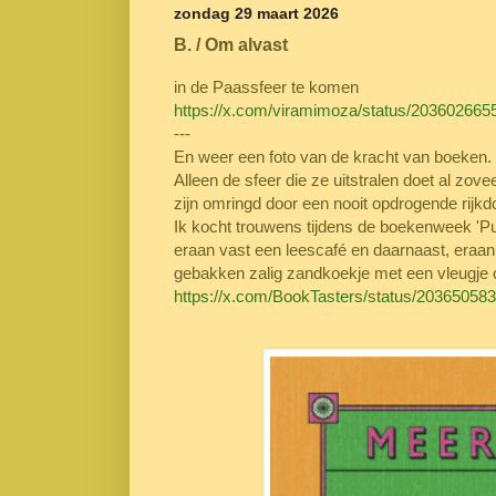
zondag 29 maart 2026
B. / Om alvast
in de Paassfeer te komen
https://x.com/viramimoza/status/20360266
---
En weer een foto van de kracht van boeken. Bo
Alleen de sfeer die ze uitstralen doet al zoveel
zijn omringd door een nooit opdrogende rijk
Ik kocht trouwens tijdens de boekenweek 'Pu
eraan vast een leescafé en daarnaast, eraa
gebakken zalig zandkoekje met een vleugje 
https://x.com/BookTasters/status/2036505