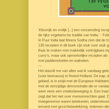
'Kleurrijk en vrolijk [...] een verzameling r
de rijke vegetarische traditie van India.' - Fe
In Puur India laat Meera Sodha zien dat de I
130 recepten in dit boek zijn stuk voor stu
thuis te maken met makkelijk verkrijgbare i
curry's, maar ook opmerkelijke recepten al
met paddenstoelen en walnoten.
---
Het duizelt me van alles wat ik vandaag ge
(voor biomassa) in Noord-Holland. De kap, di
gebied, is in strijd met de Europese Habitatri
met de eenzijdige demonstratie die er vandaa
weer eens een vredesbeweging is. Een Iraan
zegt dat het niet over mensenrechten gaat. D
meegenomen waren betekenen, ondersteuning
iemand met gezichtsbedekking. Iedereen die z