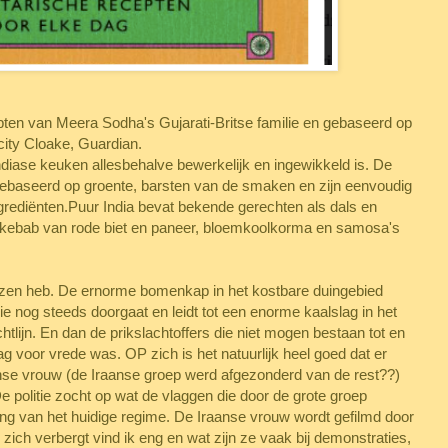
ecepten van Meera Sodha's Gujarati-Britse familie en gebaseerd op
licity Cloake, Guardian.
ndiase keuken allesbehalve bewerkelijk en ingewikkeld is. De
k gebaseerd op groente, barsten van de smaken en zijn eenvoudig
ngrediënten.Puur India bevat bekende gerechten als dals en
s kebab van rode biet en paneer, bloemkoolkorma en samosa's
lezen heb. De ernorme bomenkap in het kostbare duingebied
e nog steeds doorgaat en leidt tot een enorme kaalslag in het
chtlijn. En dan de prikslachtoffers die niet mogen bestaan tot en
g voor vrede was. OP zich is het natuurlijk heel goed dat er
se vrouw (de Iraanse groep werd afgezonderd van de rest??)
e politie zocht op wat de vlaggen die door de grote groep
 van het huidige regime. De Iraanse vrouw wordt gefilmd door
ich verbergt vind ik eng en wat zijn ze vaak bij demonstraties,