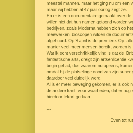
meestal mannen, maar het ging nu om een vro
maar wij hebben al 47 jaar oorlog zegt ze.
En er is een documentaire gemaakt over de 
willen niet dat hun namen getoond worden wa
bedrijven, zoals Moderna hebben zich op het 
meewerken, bioscopen wilden de documentair
afgehuurd. Op 9 april is de première. Op alte
manier veel meer mensen bereikt worden is 
Wat ik echt verschrikkelijk vind is dat de Br
fantastische arts, dreigt zijn artsenlicentie k
begin gehad, dus waarom nu opeens, komen ze
omdat hij de plotselinge dood van zijn super
daardoor veel duidelijk werd.
Al is er meer beweging gekomen, er is ook no
de andere kant, voor waarheden, dat er no
hierdoor tekort gedaan.
---
Even tot ru