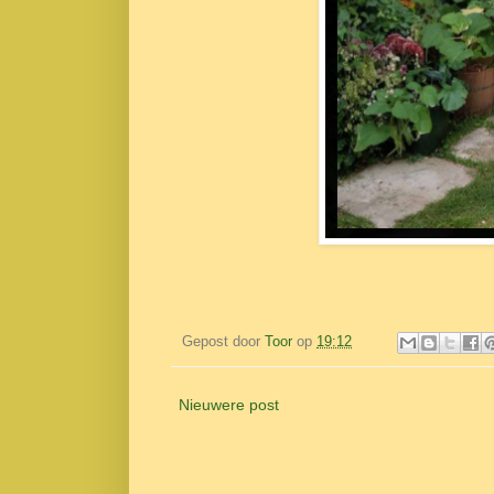
Gepost door
Toor
op
19:12
Nieuwere post