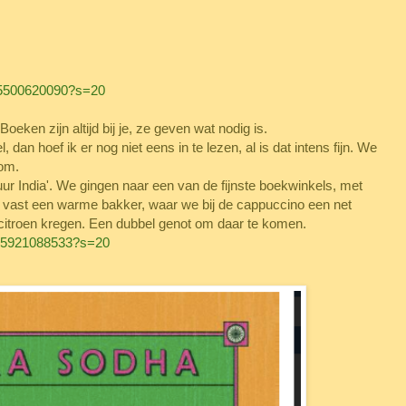
55500620090?s=20
eken zijn altijd bij je, ze geven wat nodig is.
, dan hoef ik er nog niet eens in te lezen, al is dat intens fijn. We
dom.
ur India'. We gingen naar een van de fijnste boekwinkels, met
n vast een warme bakker, waar we bij de cappuccino een net
citroen kregen. Een dubbel genot om daar te komen.
835921088533?s=20