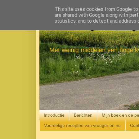
This site uses cookies from Google to d
are shared with Google along with perf
statistics, and to detect and address 
Eenvoudig Gelukkig
Met weinig middelen een hoge kw
Introductie
Berichten
Mijn boek en de pe
Voordelige recepten van vroeger en nu
Cont