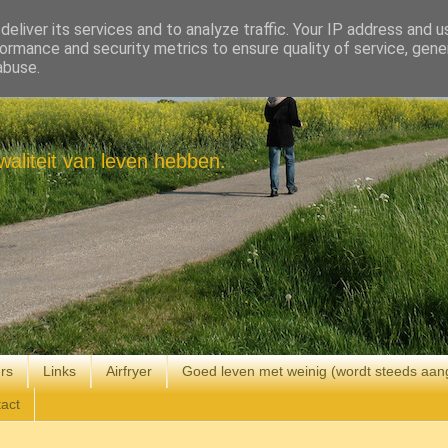
eliver its services and to analyze traffic. Your IP address and 
ormance and security metrics to ensure quality of service, gen
abuse.
aliteit van leven hebben.
rs
Links
Airfryer
Goed leven met weinig (wordt steeds aan
act