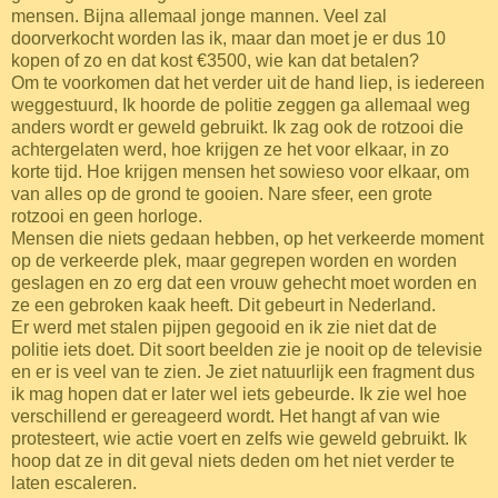
mensen. Bijna allemaal jonge mannen. Veel zal
doorverkocht worden las ik, maar dan moet je er dus 10
kopen of zo en dat kost €3500, wie kan dat betalen?
Om te voorkomen dat het verder uit de hand liep, is iedereen
weggestuurd, Ik hoorde de politie zeggen ga allemaal weg
anders wordt er geweld gebruikt. Ik zag ook de rotzooi die
achtergelaten werd, hoe krijgen ze het voor elkaar, in zo
korte tijd. Hoe krijgen mensen het sowieso voor elkaar, om
van alles op de grond te gooien. Nare sfeer, een grote
rotzooi en geen horloge.
Mensen die niets gedaan hebben, op het verkeerde moment
op de verkeerde plek, maar gegrepen worden en worden
geslagen en zo erg dat een vrouw gehecht moet worden en
ze een gebroken kaak heeft. Dit gebeurt in Nederland.
Er werd met stalen pijpen gegooid en ik zie niet dat de
politie iets doet. Dit soort beelden zie je nooit op de televisie
en er is veel van te zien. Je ziet natuurlijk een fragment dus
ik mag hopen dat er later wel iets gebeurde. Ik zie wel hoe
verschillend er gereageerd wordt. Het hangt af van wie
protesteert, wie actie voert en zelfs wie geweld gebruikt. Ik
hoop dat ze in dit geval niets deden om het niet verder te
laten escaleren.