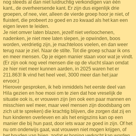
nog steeds al dan niet luidruchtig verkondigen van èèn
kant., de overheersende kant. Er zijn dus eigenlijk drie
groepen, of nee, vier, alleen de vierde groep hoor je niet, of
fluistert, die probeert zo goed en zo kwaad als het kan een
eigen leven te leiden.
Je niet omver laten blazen, jezelf niet verloochenen,
nadenken, je niet mee laten slepen, je opwinden, boos
worden, verdrietig zijn, je machteloos voelen, en dan weer
terug naar je ziel. Naar de stilte. Tot die groep schaar ik ons
en meer mensen. Op je eigen manier staan voor wat je vindt.
(Er zijn ook nog veel mensen die op de vlucht slaan omdat
ze hier niet meer kunnen aarden, in 2025 waren het er
211.863! Ik vind het heel veel, 3000 meer dan het jaar
ervoor.)
Hierover gesproken, ik heb inmiddels het eerste deel van
Hila gezien en hoe mooi om te zien dat hoe vreselijk de
situatie ook is, er vrouwen zijn (en ook een paar mannen en
misschien wel meer, maar veel mensen zijn doodsbang om
zich uit te spreken) die krachtig blijven, die zorgen dat zij en
hun kinderen overleven en als het enigszins kan op een
manier die bij hun past, door iets waar ze goed in zijn. Of het
nu om onderwijs gaat, wat vrouwen niet mogen krijgen, of
het houden van bijen, zodat er honing verkocht kan worden