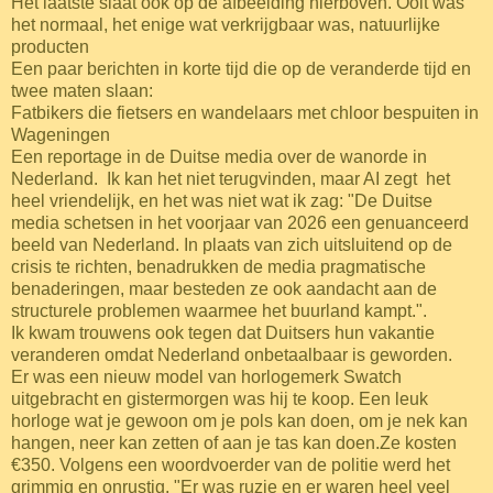
Het laatste slaat ook op de afbeelding hierboven. Ooit was
het normaal, het enige wat verkrijgbaar was, natuurlijke
producten
Een paar berichten in korte tijd die op de veranderde tijd en
twee maten slaan:
Fatbikers die fietsers en wandelaars met chloor bespuiten in
Wageningen
Een reportage in de Duitse media over de wanorde in
Nederland. Ik kan het niet terugvinden, maar AI zegt het
heel vriendelijk, en het was niet wat ik zag: "De Duitse
media schetsen in het voorjaar van 2026 een genuanceerd
beeld van Nederland. In plaats van zich uitsluitend op de
crisis te richten, benadrukken de media pragmatische
benaderingen, maar besteden ze ook aandacht aan de
structurele problemen waarmee het buurland kampt.".
Ik kwam trouwens ook tegen dat Duitsers hun vakantie
veranderen omdat Nederland onbetaalbaar is geworden.
Er was een nieuw model van horlogemerk Swatch
uitgebracht en gistermorgen was hij te koop. Een leuk
horloge wat je gewoon om je pols kan doen, om je nek kan
hangen, neer kan zetten of aan je tas kan doen.Ze kosten
€350. Volgens een woordvoerder van de politie werd het
grimmig en onrustig. "Er was ruzie en er waren heel veel