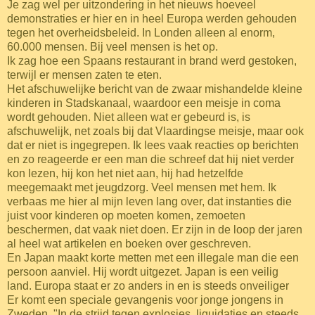
Je zag wel per uitzondering in het nieuws hoeveel
demonstraties er hier en in heel Europa werden gehouden
tegen het overheidsbeleid. In Londen alleen al enorm,
60.000 mensen. Bij veel mensen is het op.
Ik zag hoe een Spaans restaurant in brand werd gestoken,
terwijl er mensen zaten te eten.
Het afschuwelijke bericht van de zwaar mishandelde kleine
kinderen in Stadskanaal, waardoor een meisje in coma
wordt gehouden. Niet alleen wat er gebeurd is, is
afschuwelijk, net zoals bij dat Vlaardingse meisje, maar ook
dat er niet is ingegrepen. Ik lees vaak reacties op berichten
en zo reageerde er een man die schreef dat hij niet verder
kon lezen, hij kon het niet aan, hij had hetzelfde
meegemaakt met jeugdzorg. Veel mensen met hem. Ik
verbaas me hier al mijn leven lang over, dat instanties die
juist voor kinderen op moeten komen, zemoeten
beschermen, dat vaak niet doen. Er zijn in de loop der jaren
al heel wat artikelen en boeken over geschreven.
En Japan maakt korte metten met een illegale man die een
persoon aanviel. Hij wordt uitgezet. Japan is een veilig
land. Europa staat er zo anders in en is steeds onveiliger
Er komt een speciale gevangenis voor jonge jongens in
Zweden. "In de strijd tegen explosies, liquidaties en steeds