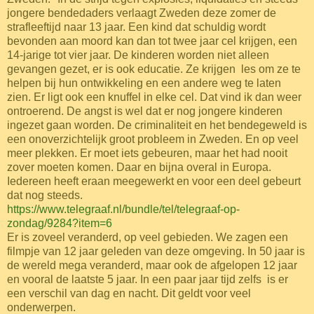
jongere bendedaders verlaagt Zweden deze zomer de
strafleeftijd naar 13 jaar. Een kind dat schuldig wordt
bevonden aan moord kan dan tot twee jaar cel krijgen, een
14-jarige tot vier jaar. De kinderen worden niet alleen
gevangen gezet, er is ook educatie. Ze krijgen les om ze te
helpen bij hun ontwikkeling en een andere weg te laten
zien. Er ligt ook een knuffel in elke cel. Dat vind ik dan weer
ontroerend. De angst is wel dat er nog jongere kinderen
ingezet gaan worden. De criminaliteit en het bendegeweld is
een onoverzichtelijk groot probleem in Zweden. En op veel
meer plekken. Er moet iets gebeuren, maar het had nooit
zover moeten komen. Daar en bijna overal in Europa.
Iedereen heeft eraan meegewerkt en voor een deel gebeurt
dat nog steeds.
https://www.telegraaf.nl/bundle/tel/telegraaf-op-
zondag/9284?item=6
Er is zoveel veranderd, op veel gebieden. We zagen een
filmpje van 12 jaar geleden van deze omgeving. In 50 jaar is
de wereld mega veranderd, maar ook de afgelopen 12 jaar
en vooral de laatste 5 jaar. In een paar jaar tijd zelfs is er
een verschil van dag en nacht. Dit geldt voor veel
onderwerpen.