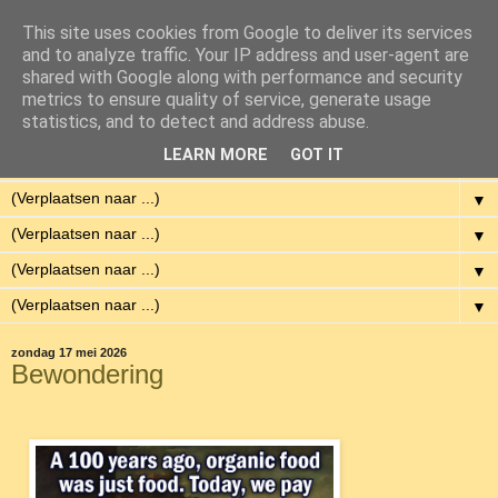
This site uses cookies from Google to deliver its services
Eenvoudig Gelukkig
and to analyze traffic. Your IP address and user-agent are
shared with Google along with performance and security
metrics to ensure quality of service, generate usage
Met weinig middelen een hoge kwaliteit van leven hebben.
statistics, and to detect and address abuse.
LEARN MORE
GOT IT
▼
▼
▼
▼
▼
zondag 17 mei 2026
Bewondering