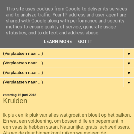
This site uses cookies from Google to deliver its services
Eenvoudig Gelukkig
and to analyze traffic. Your IP address and user-agent are
shared with Google along with performance and security
metrics to ensure quality of service, generate usage
Met weinig middelen een hoge kwaliteit van leven hebben.
statistics, and to detect and address abuse.
LEARN MORE
GOT IT
▼
▼
▼
▼
▼
zaterdag 16 juni 2018
Kruiden
Ik pluk en ik pluk van alles wat groeit en bloeit op het balkon.
En wat een voldoening, om bossen dille en pepermunt in
een vaas te hebben staan. Natuurlijke, gratis luchtverfissers.
Als we de deur binnenkomt ruiken we meteen de