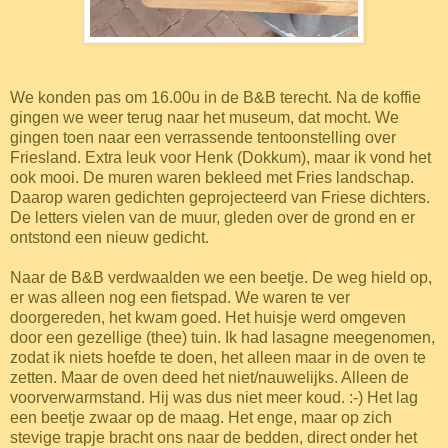
We konden pas om 16.00u in de B&B terecht. Na de koffie
gingen we weer terug naar het museum, dat mocht. We
gingen toen naar een verrassende tentoonstelling over
Friesland. Extra leuk voor Henk (Dokkum), maar ik vond het
ook mooi. De muren waren bekleed met Fries landschap.
Daarop waren gedichten geprojecteerd van Friese dichters.
De letters vielen van de muur, gleden over de grond en er
ontstond een nieuw gedicht.
Naar de B&B verdwaalden we een beetje. De weg hield op,
er was alleen nog een fietspad. We waren te ver
doorgereden, het kwam goed. Het huisje werd omgeven
door een gezellige (thee) tuin. Ik had lasagne meegenomen,
zodat ik niets hoefde te doen, het alleen maar in de oven te
zetten. Maar de oven deed het niet/nauwelijks. Alleen de
voorverwarmstand. Hij was dus niet meer koud. :-) Het lag
een beetje zwaar op de maag. Het enge, maar op zich
stevige trapje bracht ons naar de bedden, direct onder het