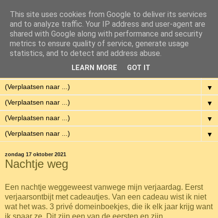
This site uses cookies from Google to deliver its services
Eenvoudig Gelukkig
and to analyze traffic. Your IP address and user-agent are
shared with Google along with performance and security
metrics to ensure quality of service, generate usage
Met weinig middelen een hoge kwaliteit van leven hebben.
statistics, and to detect and address abuse.
LEARN MORE
GOT IT
▼
▼
▼
▼
▼
zondag 17 oktober 2021
Nachtje weg
Een nachtje weggeweest vanwege mijn verjaardag. Eerst
verjaarsontbijt met cadeautjes. Van een cadeau wist ik niet
wat het was. 3 privé domeinboekjes, die ik elk jaar krijg want
ik spaar ze. Dit zijn een van de eersten en zijn