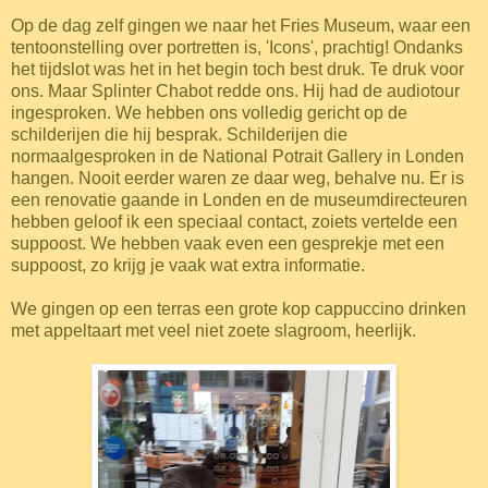
Op de dag zelf gingen we naar het Fries Museum, waar een
tentoonstelling over portretten is, 'Icons', prachtig! Ondanks
het tijdslot was het in het begin toch best druk. Te druk voor
ons. Maar Splinter Chabot redde ons. Hij had de audiotour
ingesproken. We hebben ons volledig gericht op de
schilderijen die hij besprak. Schilderijen die
normaalgesproken in de National Potrait Gallery in Londen
hangen. Nooit eerder waren ze daar weg, behalve nu. Er is
een renovatie gaande in Londen en de museumdirecteuren
hebben geloof ik een speciaal contact, zoiets vertelde een
suppoost. We hebben vaak even een gesprekje met een
suppoost, zo krijg je vaak wat extra informatie.
We gingen op een terras een grote kop cappuccino drinken
met appeltaart met veel niet zoete slagroom, heerlijk.