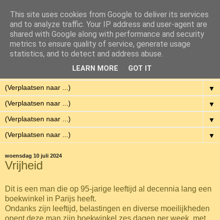
This site uses cookies from Google to deliver its services
Eenvoudig Gelukkig
and to analyze traffic. Your IP address and user-agent are
shared with Google along with performance and security
metrics to ensure quality of service, generate usage
Met weinig middelen een hoge kwaliteit van leven hebben.
statistics, and to detect and address abuse.
LEARN MORE
GOT IT
▼
▼
▼
▼
▼
woensdag 10 juli 2024
Vrijheid
Dit is een man die op 95-jarige leeftijd al decennia lang een
boekwinkel in Parijs heeft.
Ondanks zijn leeftijd, belastingen en diverse moeilijkheden
opent deze man zijn boekwinkel zes dagen per week, met