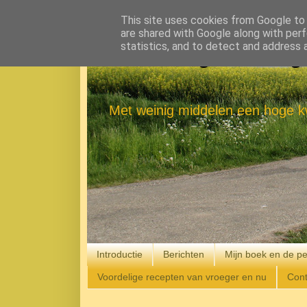
This site uses cookies from Google to d
are shared with Google along with perf
statistics, and to detect and address 
Eenvoudig Gelukkig
Met weinig middelen een hoge kw
Introductie
Berichten
Mijn boek en de pe
Voordelige recepten van vroeger en nu
Cont