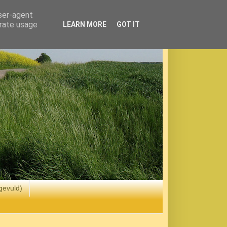
user-agent
erate usage
LEARN MORE
GOT IT
gevuld)