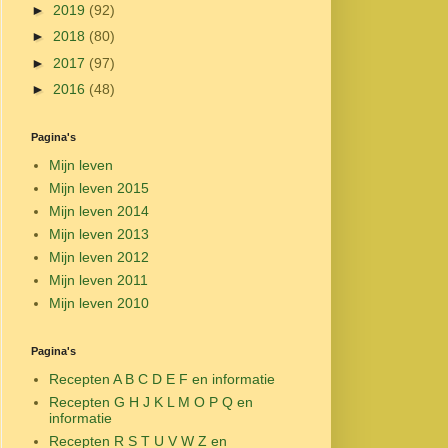
►
2019
(92)
►
2018
(80)
►
2017
(97)
►
2016
(48)
Pagina's
Mijn leven
Mijn leven 2015
Mijn leven 2014
Mijn leven 2013
Mijn leven 2012
Mijn leven 2011
Mijn leven 2010
Pagina's
Recepten A B C D E F en informatie
Recepten G H J K L M O P Q en
informatie
Recepten R S T U V W Z en