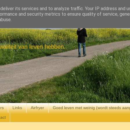
eliver its services and to analyze traffic. Your IP address and 
ormance and security metrics to ensure quality of service, gen
abuse.
aliteit van leven hebben.
rs
Links
Airfryer
Goed leven met weinig (wordt steeds aan
act