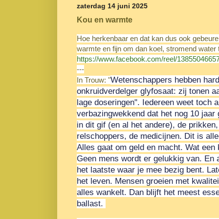
zaterdag 14 juni 2025
Kou en warmte
Hoe herkenbaar en dat kan dus ook gebeuren a
warmte en fijn om dan koel, stromend water t
https://www.facebook.com/reel/1385504665
---
Wetenschappers hebben hard 
In Trouw: "
onkruidverdelger glyfosaat: zij tonen a
lage doseringen". Iedereen weet toch al 
verbazingwekkend dat het nog 10 jaar g
in dit gif (en al het andere), de prikke
relschoppers, de medicijnen. Dit is al
Alles gaat om geld en macht. Wat een k
Geen mens wordt er gelukkig van. En al
het laatste waar je mee bezig bent.
Lat
het leven.
Mensen groeien met kwaliteit
alles wankelt. Dan blijft het meest essen
ballast.