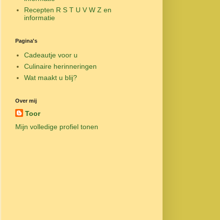
Recepten R S T U V W Z en
informatie
Pagina's
Cadeautje voor u
Culinaire herinneringen
Wat maakt u blij?
Over mij
Toor
Mijn volledige profiel tonen