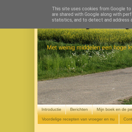
This site uses cookies from Google to d
are shared with Google along with perf
statistics, and to detect and address 
Eenvoudig Gelukkig
Met weinig middelen een hoge kw
Introductie
Berichten
Mijn boek en de pe
Voordelige recepten van vroeger en nu
Cont