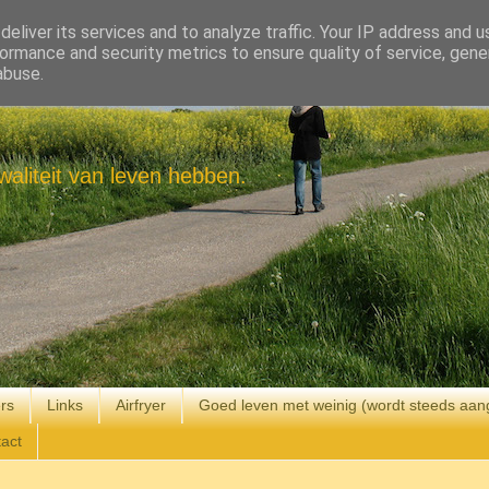
eliver its services and to analyze traffic. Your IP address and 
ormance and security metrics to ensure quality of service, gen
abuse.
aliteit van leven hebben.
rs
Links
Airfryer
Goed leven met weinig (wordt steeds aan
act