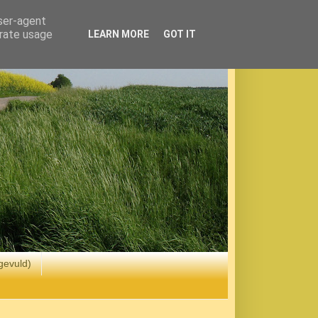
user-agent
erate usage
LEARN MORE
GOT IT
gevuld)