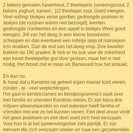
2 bekers gemalen havermout, 2 theelepels zuiveringszout, 2
bekers yoghurt, kaneel., 1/2 theelepel zout. Goed mengen.
Veel vulling: blokjes verse gember, gedroogde pruimen in
stukjes (de rozijnen waren niet bezorgd), krenten,
gedroogde cranberries en een appel in blokjes.Weer goed
mengen. 3/4 van het deeg in een kleine broodvorm
scheppen en dan eventueel een rolletje spijs of marsepein
erin drukken. Dan de rest van het deeg erop. Drie kwartier
bakken op 190 graden. Ik heb er nu ook voor de zekerheid
een kwart theelepeltje gist door gedaan, maar het is niet
nodig. Het brood ziet er mooi uit. Benieuwd hoe het smaakt.
En dan nu:
Ik hoop dat u Kerstmis op geheel eigen manier kunt vieren,
zonder - te - veel verplichtingen.
Het gaat in kerstreclames en kerstprogramma's vaak over
met familie en vrienden Kerstmis vieren. Er zijn bijna drie
miljoen alleenstaanden en niet iedereen heeft familie of
vrienden met wie ze het kunnen vieren. Een deel ervan vindt
het geen probleem en een deel voelt zich heel eenzaam.
Voor hun is al het samenviergedoe zien pijnlijk. Er zijn
mensen die zich eenzaam voelen en naar een gezamenlijke