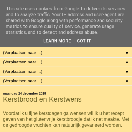
This site uses cookies from Google to deliver its services
Eenvoudig Gelukkig
and to analyze traffic. Your IP address and user-agent are
shared with Google along with performance and security
metrics to ensure quality of service, generate usage
Met weinig middelen een hoge kwaliteit van leven hebben.
statistics, and to detect and address abuse.
LEARN MORE
GOT IT
▼
▼
▼
▼
▼
maandag 24 december 2018
Kerstbrood en Kerstwens
Voordat ik u fijne kerstdagen ga wensen wil ik u het recept
geven van het glutenvrije kerstbroodje dat ik net maakte. Met
de gedroogde vruchten kan natuurlijk gevarieerd worden.