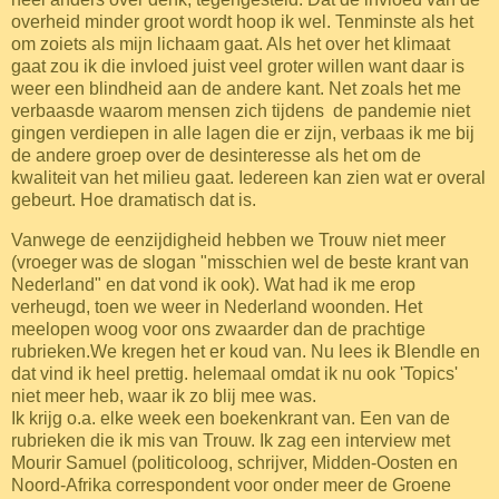
overheid minder groot wordt hoop ik wel. Tenminste als het
om zoiets als mijn lichaam gaat. Als het over het klimaat
gaat zou ik die invloed juist veel groter willen want daar is
weer een blindheid aan de andere kant. Net zoals het me
verbaasde waarom mensen zich tijdens de pandemie niet
gingen verdiepen in alle lagen die er zijn, verbaas ik me bij
de andere groep over de desinteresse als het om de
kwaliteit van het milieu gaat. Iedereen kan zien wat er overal
gebeurt. Hoe dramatisch dat is.
Vanwege de eenzijdigheid hebben we Trouw niet meer
(vroeger was de slogan "misschien wel de beste krant van
Nederland" en dat vond ik ook). Wat had ik me erop
verheugd, toen we weer in Nederland woonden. Het
meelopen woog voor ons zwaarder dan de prachtige
rubrieken.We kregen het er koud van. Nu lees ik Blendle en
dat vind ik heel prettig. helemaal omdat ik nu ook 'Topics'
niet meer heb, waar ik zo blij mee was.
Ik krijg o.a. elke week een boekenkrant van. Een van de
rubrieken die ik mis van Trouw. Ik zag een interview met
Mourir Samuel (politicoloog, schrijver, Midden-Oosten en
Noord-Afrika correspondent voor onder meer de Groene