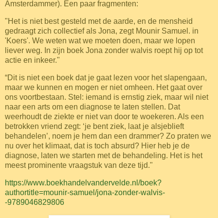
Amsterdammer). Een paar fragmenten:
"Het is niet best gesteld met de aarde, en de mensheid
gedraagt zich collectief als Jona, zegt Mounir Samuel. in
'Koers'. We weten wat we moeten doen, maar we lopen
liever weg. In zijn boek Jona zonder walvis roept hij op tot
actie en inkeer."
“Dit is niet een boek dat je gaat lezen voor het slapengaan,
maar we kunnen en mogen er niet omheen. Het gaat over
ons voortbestaan. Stel: iemand is ernstig ziek, maar wil niet
naar een arts om een diagnose te laten stellen. Dat
weerhoudt de ziekte er niet van door te woekeren. Als een
betrokken vriend zegt: ‘je bent ziek, laat je alsjeblieft
behandelen’, noem je hem dan een drammer? Zo praten we
nu over het klimaat, dat is toch absurd? Hier heb je de
diagnose, laten we starten met de behandeling. Het is het
meest prominente vraagstuk van deze tijd."
https://www.boekhandelvandervelde.nl/boek?
authortitle=mounir-samuel/jona-zonder-walvis-
-9789046829806