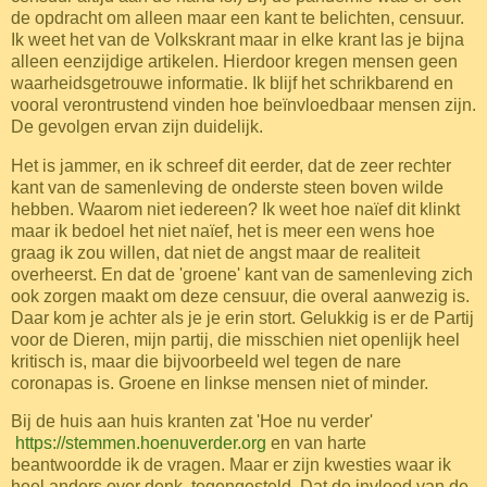
de opdracht om alleen maar een kant te belichten, censuur.
Ik weet het van de Volkskrant maar in elke krant las je bijna
alleen eenzijdige artikelen. Hierdoor kregen mensen geen
waarheidsgetrouwe informatie. Ik blijf het schrikbarend en
vooral verontrustend vinden hoe beïnvloedbaar mensen zijn.
De gevolgen ervan zijn duidelijk.
Het is jammer, en ik schreef dit eerder, dat de zeer rechter
kant van de samenleving de onderste steen boven wilde
hebben. Waarom niet iedereen? Ik weet hoe naïef dit klinkt
maar ik bedoel het niet naïef, het is meer een wens hoe
graag ik zou willen, dat niet de angst maar de realiteit
overheerst. En dat de 'groene' kant van de samenleving zich
ook zorgen maakt om deze censuur, die overal aanwezig is.
Daar kom je achter als je je erin stort. Gelukkig is er de Partij
voor de Dieren, mijn partij, die misschien niet openlijk heel
kritisch is, maar die bijvoorbeeld wel tegen de nare
coronapas is. Groene en linkse mensen niet of minder.
Bij de huis aan huis kranten zat 'Hoe nu verder'
https://stemmen.hoenuverder.org
en van harte
beantwoordde ik de vragen. Maar er zijn kwesties waar ik
heel anders over denk, tegengesteld. Dat de invloed van de