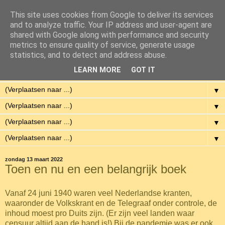
This site uses cookies from Google to deliver its services
Eenvoudig Gelukkig
and to analyze traffic. Your IP address and user-agent are
shared with Google along with performance and security
metrics to ensure quality of service, generate usage
Met weinig middelen een hoge kwaliteit van leven hebben.
statistics, and to detect and address abuse.
LEARN MORE
GOT IT
▼
▼
▼
▼
▼
zondag 13 maart 2022
Toen en nu en een belangrijk boek
Vanaf 24 juni 1940 waren veel Nederlandse kranten,
waaronder de Volkskrant en de Telegraaf onder controle, de
inhoud moest pro Duits zijn. (Er zijn veel landen waar
censuur altijd aan de hand is!)
Bij de pandemie was er ook