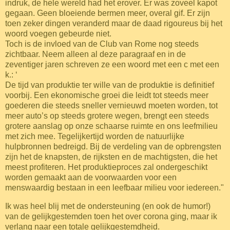
indruk, de hele wereld had het erover. Er was zoveel kapot
gegaan. Geen bloeiende bermen meer, overal gif. Er zijn
toen zeker dingen veranderd maar de daad rigoureus bij het
woord voegen gebeurde niet.
Toch is de invloed van de Club van Rome nog steeds
zichtbaar. Neem alleen al deze paragraaf en in de
zeventiger jaren schreven ze een woord met een c met een
k.: ‘
De tijd van produktie ter wille van de produktie is definitief
voorbij. Een ekonomische groei die leidt tot steeds meer
goederen die steeds sneller vernieuwd moeten worden, tot
meer auto’s op steeds grotere wegen, brengt een steeds
grotere aanslag op onze schaarse ruimte en ons leefmilieu
met zich mee. Tegelijkertijd worden de natuurlijke
hulpbronnen bedreigd. Bij de verdeling van de opbrengsten
zijn het de knapsten, de rijksten en de machtigsten, die het
meest profiteren. Het produktieproces zal ondergeschikt
worden gemaakt aan de voorwaarden voor een
menswaardig bestaan in een leefbaar milieu voor iedereen."
Ik was heel blij met de ondersteuning (en ook de humor!)
van de gelijkgestemden toen het over corona ging, maar ik
verlang naar een totale gelijkgestemdheid.