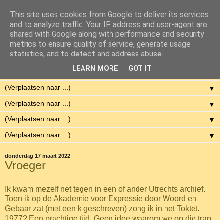
This site uses cookies from Google to deliver its services
Eenvoudig Gelukkig
and to analyze traffic. Your IP address and user-agent are
shared with Google along with performance and security
metrics to ensure quality of service, generate usage
Met weinig middelen een hoge kwaliteit van leven hebben.
statistics, and to detect and address abuse.
LEARN MORE
GOT IT
▼
▼
▼
▼
▼
donderdag 17 maart 2022
Vroeger
Ik kwam mezelf net tegen in een of ander Utrechts archief.
Toen ik op de Akademie voor Expressie door Woord en
Gebaar zat (met een k geschreven) zong ik in het Toktet.
1977? Een prachtige tijd. Geen idee waarom we op die trap