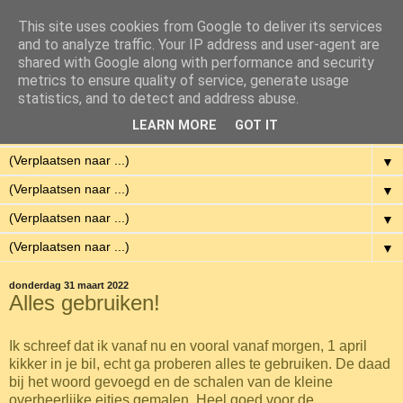
This site uses cookies from Google to deliver its services
Eenvoudig Gelukkig
and to analyze traffic. Your IP address and user-agent are
shared with Google along with performance and security
metrics to ensure quality of service, generate usage
Met weinig middelen een hoge kwaliteit van leven hebben.
statistics, and to detect and address abuse.
LEARN MORE
GOT IT
▼
▼
▼
▼
▼
donderdag 31 maart 2022
Alles gebruiken!
Ik schreef dat ik vanaf nu en vooral vanaf morgen, 1 april
kikker in je bil, echt ga proberen alles te gebruiken. De daad
bij het woord gevoegd en de schalen van de kleine
overheerlijke eitjes gemalen. Heel goed voor de