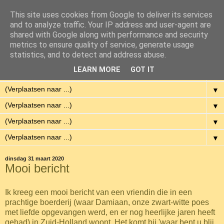
This site uses cookies from Google to deliver its services
Eenvoudig Gelukkig
and to analyze traffic. Your IP address and user-agent are
shared with Google along with performance and security
metrics to ensure quality of service, generate usage
Met weinig middelen een hoge kwaliteit van leven hebben.
statistics, and to detect and address abuse.
LEARN MORE
GOT IT
▼
▼
▼
▼
▼
dinsdag 31 maart 2020
Mooi bericht
Ik kreeg een mooi bericht van een vriendin die in een
prachtige boerderij (waar Damiaan, onze zwart-witte poes
met liefde opgevangen werd, en er nog heerlijke jaren heeft
gehad) in Zuid-Holland woont. Het komt bij 'waar bent u blij