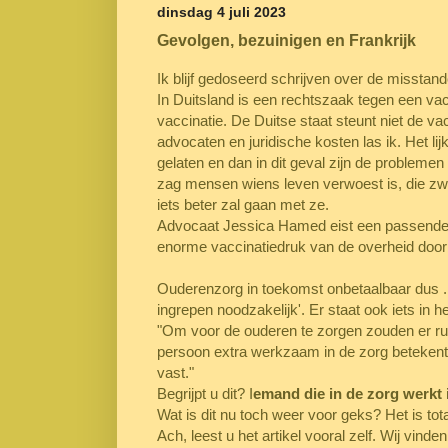
dinsdag 4 juli 2023
Gevolgen, bezuinigen en Frankrijk
Ik blijf gedoseerd schrijven over de misstand
In Duitsland is een rechtszaak tegen een vac
vaccinatie. De Duitse staat steunt niet de va
advocaten en juridische kosten las ik. Het l
gelaten en dan in dit geval zijn de probleme
zag mensen wiens leven verwoest is, die zwaa
iets beter zal gaan met ze.
Advocaat Jessica Hamed eist een passende 
enorme vaccinatiedruk van de overheid door
Ouderenzorg in toekomst onbetaalbaar dus ...
ingrepen noodzakelijk'. Er staat ook iets in 
"Om voor de ouderen te zorgen zouden er r
persoon extra werkzaam in de zorg betekent ee
vast."
Begrijpt u dit? I
emand die in de zorg werkt i
Wat is dit nu toch weer voor geks? Het is tot
Ach, leest u het artikel vooral zelf. Wij vinden