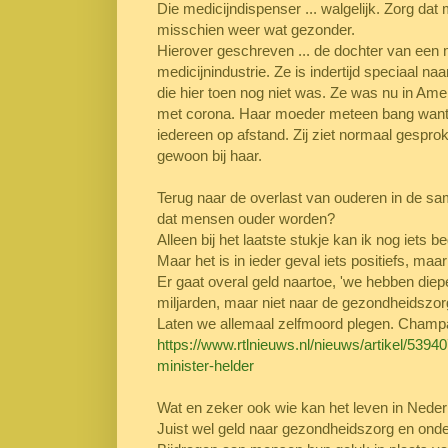
Die medicijndispenser ... walgelijk. Zorg da
misschien weer wat gezonder.
Hierover geschreven ... de dochter van een
medicijnindustrie. Ze is indertijd speciaal na
die hier toen nog niet was. Ze was nu in Ame
met corona. Haar moeder meteen bang want h
iedereen op afstand. Zij ziet normaal gespro
gewoon bij haar.
Terug naar de overlast van ouderen in de sa
dat mensen ouder worden?
Alleen bij het laatste stukje kan ik nog iets
Maar het is in ieder geval iets positiefs, maar
Er gaat overal geld naartoe, 'we hebben die
miljarden, maar niet naar de gezondheidszor
Laten we allemaal zelfmoord plegen. Champa
https://www.rtlnieuws.nl/nieuws/artikel/5394
minister-helder
Wat en zeker ook wie kan het leven in Nede
Juist wel geld naar gezondheidszorg en onder