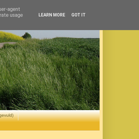
user-agent
erate usage
LEARN MORE
GOT IT
gevuld)