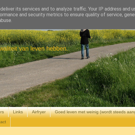
eliver its services and to analyze traffic. Your IP address and 
ormance and security metrics to ensure quality of service, gen
abuse.
aliteit van leven hebben.
rs
Links
Airfryer
Goed leven met weinig (wordt steeds aan
act