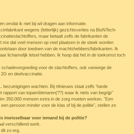
en omdat ik niet bij wil dragen aan informatie.
cinfabrikant wegens (letterlijk) gezichtsverlies na BioNTech-
ccinatieslachtoffers, maar betaalt zelfs de fabrikanten de
ijkt me dat veel mensen op veel plaatsen in de steek worden
n ontstaan door toedoen van de machtshebbers/fabrikanten. Ik
r lichamelijk letsel hebben. Ik hoop dat het in de toekomst toch
schadevergoeding voor de slachtoffers, ook vanwege de
 2G en deelvaccinatie.
 bezuinigingen wachten. Bij rtlnieuws staat zelfs 'harde
het rapport van topambtenaren(??) waar ik niets van begrijp"
uim 350.000 mensen extra in de zorg moeten werken. "Een
n persoon minder voor de klas of bij de politie", stellen ze
s inwisselbaar voor iemand bij de politie?
aal verschillend werk.
 dit zo erg.