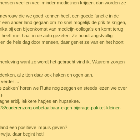
t mensen veel en veel minder medicijnen krijgen, dan worden ze
 mevrouw die we goed kennen heeft een goede functie in de
ar een ander land gegaan om zo snel mogelijk de prik te krijgen,
rika bij een bijeenkomst van medicijn-collega's en komt terug
eeft met haar in de auto gezeten. Ze houdt angstvallig
ken de hele dag door mensen, daar geniet ze van en het hoort
menleving want zo wordt het gebracht vind ik. Waarom zorgen
 bedenken, al zitten daar ook haken en ogen aan.
 verder ...
pe zakken' horen we Rutte nog zeggen en steeds lezen we over
g.
gne erbij, lekkere hapjes en hupsakee.
078/ouderenzorg-onbetaalbaar-eigen-bijdrage-pakket-kleiner-
rland een positieve impuls geven?
wijs, daar begint het!