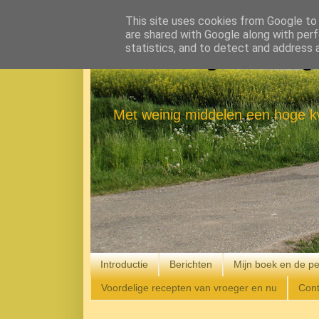
This site uses cookies from Google to d
are shared with Google along with perf
statistics, and to detect and address 
Eenvoudig Gelukkig
Met weinig middelen een hoge kw
Introductie
Berichten
Mijn boek en de pe
Voordelige recepten van vroeger en nu
Cont