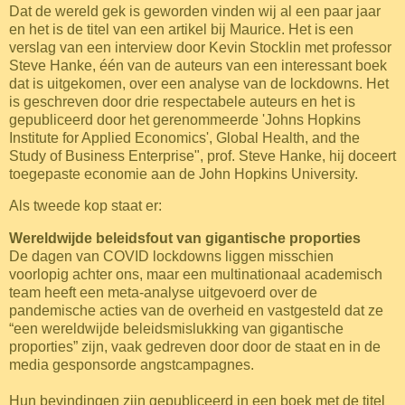
Dat de wereld gek is geworden vinden wij al een paar jaar
en het is de titel van een artikel bij Maurice. Het is een
verslag van een interview door Kevin Stocklin met professor
Steve Hanke, één van de auteurs van een interessant boek
dat is uitgekomen, over een analyse van de lockdowns. Het
is geschreven door drie respectabele auteurs en het is
gepubliceerd door het gerenommeerde 'Johns Hopkins
Institute for Applied Economics', Global Health, and the
Study of Business Enterprise", prof. Steve Hanke, hij doceert
toegepaste economie aan de John Hopkins University.
Als tweede kop staat er:
Wereldwijde beleidsfout van gigantische proporties
De dagen van COVID lockdowns liggen misschien
voorlopig achter ons, maar een multinationaal academisch
team heeft een meta-analyse uitgevoerd over de
pandemische acties van de overheid en vastgesteld dat ze
“een wereldwijde beleidsmislukking van gigantische
proporties” zijn, vaak gedreven door door de staat en in de
media gesponsorde angstcampagnes.
Hun bevindingen zijn gepubliceerd in een boek met de titel