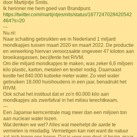
door Martijntje Smits.
Ik herinner me hem goed van Brandpunt.
https://twitter.com/martijntjesmits/status/1677247028420542
464?s=20
---
Nu.nl:
Naar schatting gebruikten we in Nederland 1 miljard
mondkapjes tussen maart 2020 en maart 2022. De productie
en verwerking hiervan veroorzaakte ongeveer 47 kiloton aan
broeikasgassen, becijferde het RIVM.
Om die miljard mondkapjes te maken, was zeker 6,6 miljoen
kilo plastic, karton, metalen en textiel nodig. Daarnaast
kostte het 840.000 kubieke meter water. Zo veel water
gebruiken 18.000 huishoudens in een jaar, benadrukt het
RIVM.
Ook schat het instituut dat er zo'n 60.000 kilo aan
mondkapjes als zwerfafval in het milieu terechtkwam.
---
Een Japanse kerncentrale mag meer dan een miljoen ton
aan nucleair water lozen.
Wat denken we wel? Alles wat meehelpt de aarde te
vernielen is misdadig. Vernietigen kan niet want de natuur
zal zich tegen ons keren. Dat is voor een deel al bezig, maar