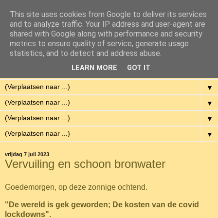
This site uses cookies from Google to deliver its services
Eenvoudig Gelukkig
and to analyze traffic. Your IP address and user-agent are
shared with Google along with performance and security
metrics to ensure quality of service, generate usage
Met weinig middelen een hoge kwaliteit van leven hebben.
statistics, and to detect and address abuse.
LEARN MORE
GOT IT
▼
▼
▼
▼
▼
vrijdag 7 juli 2023
Vervuiling en schoon bronwater
Goedemorgen, op deze zonnige ochtend.
"De wereld is gek geworden; De kosten van de covid
lockdowns".