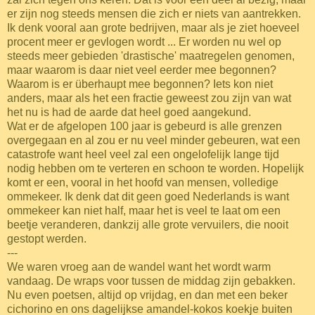
er zijn nog steeds mensen die zich er niets van aantrekken.
Ik denk vooral aan grote bedrijven, maar als je ziet hoeveel
procent meer er gevlogen wordt ... Er worden nu wel op
steeds meer gebieden 'drastische' maatregelen genomen,
maar waarom is daar niet veel eerder mee begonnen?
Waarom is er überhaupt mee begonnen? Iets kon niet
anders, maar als het een fractie geweest zou zijn van wat
het nu is had de aarde dat heel goed aangekund.
Wat er de afgelopen 100 jaar is gebeurd is alle grenzen
overgegaan en al zou er nu veel minder gebeuren, wat een
catastrofe want heel veel zal een ongelofelijk lange tijd
nodig hebben om te verteren en schoon te worden. Hopelijk
komt er een, vooral in het hoofd van mensen, volledige
ommekeer. Ik denk dat dit geen goed Nederlands is want
ommekeer kan niet half, maar het is veel te laat om een
beetje veranderen, dankzij alle grote vervuilers, die nooit
gestopt werden.
---
We waren vroeg aan de wandel want het wordt warm
vandaag. De wraps voor tussen de middag zijn gebakken.
Nu even poetsen, altijd op vrijdag, en dan met een beker
cichorino en ons dagelijkse amandel-kokos koekje buiten