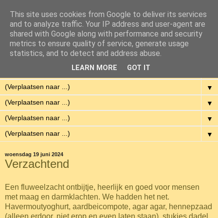
This site uses cookies from Google to deliver its services
Eenvoudig Gelukkig
and to analyze traffic. Your IP address and user-agent are
shared with Google along with performance and security
metrics to ensure quality of service, generate usage
Met weinig middelen een hoge kwaliteit van leven hebben.
statistics, and to detect and address abuse.
LEARN MORE
GOT IT
▼
▼
▼
▼
▼
woensdag 19 juni 2024
Verzachtend
Een fluweelzacht ontbijtje, heerlijk en goed voor mensen
met maag en darmklachten. We hadden het net.
Havermoutyoghurt, aardbeicompote, agar agar, hennepzaad
(alleen erdoor, niet erop en even laten staan), stukjes dadel.