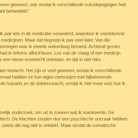
enomen geweest, ook omdat ik verschillende suïcidepogingen heb
ant behandeld.”
 elk jaar iets in de medicatie veranderd, waardoor ik voortdurend
edicijnen. Maar dat begreep ik pas veel later. Van die
seringen was ik steeds wekenlang beroerd. Achteraf gezien
had ik telkens afkickfases. Los van de vraag of een medicijn
 een nieuw evenwicht ontstaan, en dat is niet niks.
ter bedacht. Het zijn er veel geweest, omdat ik verschillende
maal hadden ze hun eigen zienswijze met bijbehorende
de huisarts en de dokterswacht, omdat ik niet meer wist hoe ik
elijk onderzoek, om uit te zoeken wat ik mankeerde. De
isch. De klachten zouden dus een psychische oorzaak hebben.
en ziekte die nog niet is ontdekt. Maar omdat de somatische