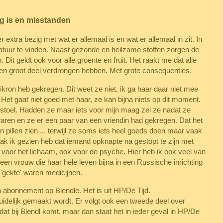
ig is en misstanden
extra bezig met wat er allemaal is en wat er allemaal in zit. In
natuur te vinden. Naast gezonde en heilzame stoffen zorgen de
it geldt ook voor alle groente en fruit. Het raakt me dat alle
een groot deel verdrongen hebben. Met grote consequenties.
ikron heb gekregen. Dit weet ze niet, ik ga haar daar niet mee
 Het gaat niet goed met haar, ze kan bijna niets op dit moment.
stoel. Hadden ze maar iets voor mijn maag zei ze nadat ze
ren en ze er een paar van een vriendin had gekregen. Dat het
pillen zien ... terwijl ze soms iets heel goeds doen maar vaak
vaak ik gezien heb dat iemand opknapte na gestopt te zijn met
en voor het lichaam, ook voor de psyche. Hier heb ik ook veel van
een vrouw die haar hele leven bijna in een Russische inrichting
 'gekte' waren medicijnen.
abonnement op Blendle. Het is uit HP/De Tijd.
 duidelijk gemaakt wordt. Er volgt ook een tweede deel over
 dat bij Blendl komt, maar dan staat het in ieder geval in HP/De