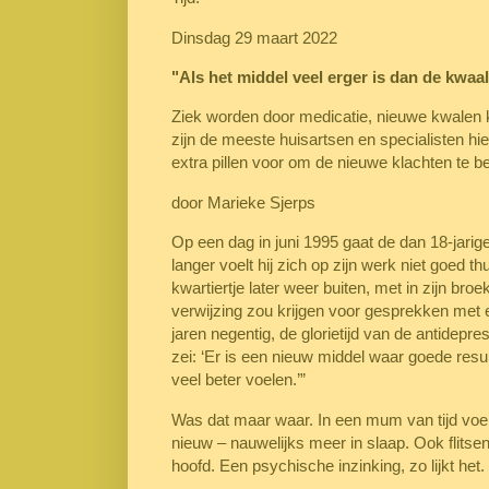
D
insdag 29 maart 2022
"Als het middel veel erger is dan de kwaal
Ziek worden door medicatie, nieuwe kwalen k
zijn de meeste huisartsen en specialisten hi
extra pillen voor om de nieuwe klachten te b
door Marieke Sjerps
Op een dag in juni 1995 gaat de dan 18-jarig
langer voelt hij zich op zijn werk niet goed th
kwartiertje later weer buiten, met in zijn bro
verwijzing zou krijgen voor gesprekken met e
jaren negentig, de glorietijd van de antidepr
zei: ‘Er is een nieuw middel waar goede resul
veel beter voelen.’”
Was dat maar waar. In een mum van tijd voel
nieuw – nauwelijks meer in slaap. Ook flitsen 
hoofd. Een psychische inzinking, zo lijkt het. 