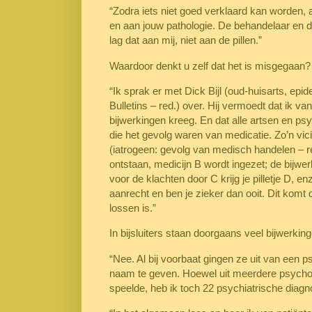
“Zodra iets niet goed verklaard kan worden, al
en aan jouw pathologie. De behandelaar en de
lag dat aan mij, niet aan de pillen.”
Waardoor denkt u zelf dat het is misgegaan?
“Ik sprak er met Dick Bijl (oud-huisarts, epi
Bulletins – red.) over. Hij vermoedt dat ik 
bijwerkingen kreeg. En dat alle artsen en ps
die het gevolg waren van medicatie. Zo’n vic
(iatrogeen: gevolg van medisch handelen – re
ontstaan, medicijn B wordt ingezet; de bijw
voor de klachten door C krijg je pilletje D, en
aanrecht en ben je zieker dan ooit. Dit komt d
lossen is.”
In bijsluiters staan doorgaans veel bijwerki
“Nee. Al bij voorbaat gingen ze uit van een p
naam te geven. Hoewel uit meerdere psychol
speelde, heb ik toch 22 psychiatrische diag