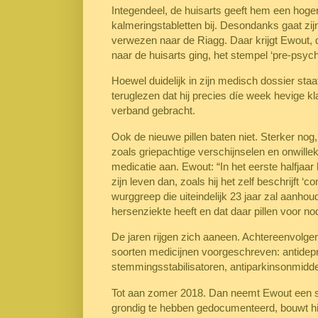
Integendeel, de huisarts geeft hem een hogere
kalmeringstabletten bij. Desondanks gaat zijn
verwezen naar de Riagg. Daar krijgt Ewout,
naar de huisarts ging, het stempel ‘pre-psych
Hoewel duidelijk in zijn medisch dossier staa
teruglezen dat hij precies díe week hevige k
verband gebracht.
Ook de nieuwe pillen baten niet. Sterker nog
zoals griepachtige verschijnselen en onwill
medicatie aan. Ewout: “In het eerste halfjaar 
zijn leven dan, zoals hij het zelf beschrijf
wurggreep die uiteindelijk 23 jaar zal aanhou
hersenziekte heeft en dat daar pillen voor nod
De jaren rijgen zich aaneen. Achtereenvolgend
soorten medicijnen voorgeschreven: antidepr
stemmingsstabilisatoren, antiparkinsonmiddel
Tot aan zomer 2018. Dan neemt Ewout een st
grondig te hebben gedocumenteerd, bouwt hi