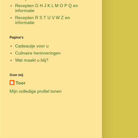
Recepten G H J K L M O P Q en
informatie
Recepten R S T U V W Z en
informatie
Pagina's
Cadeautje voor u
Culinaire herinneringen
Wat maakt u blij?
Over mij
Toor
Mijn volledige profiel tonen