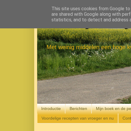
This site uses cookies from Google to d
are shared with Google along with perf
statistics, and to detect and address 
Eenvoudig Gelukkig
Met weinig middelen een hoge kw
Introductie
Berichten
Mijn boek en de pe
Voordelige recepten van vroeger en nu
Cont