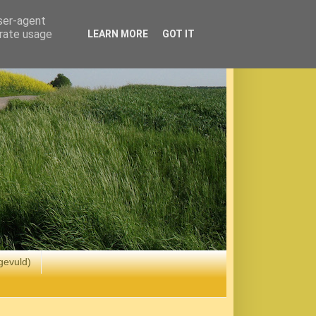
user-agent
erate usage
LEARN MORE
GOT IT
gevuld)