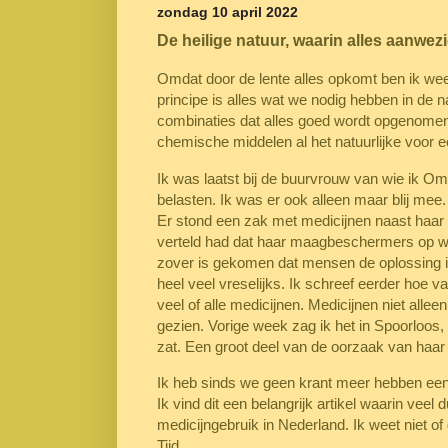
zondag 10 april 2022
De heilige natuur, waarin alles aanwez
Omdat door de lente alles opkomt ben ik weer 
principe is alles wat we nodig hebben in de 
combinaties dat alles goed wordt opgenomen. D
chemische middelen al het natuurlijke voor 
Ik was laatst bij de buurvrouw van wie ik Om
belasten. Ik was er ook alleen maar blij mee.
Er stond een zak met medicijnen naast haar 
verteld had dat haar maagbeschermers op wa
zover is gekomen dat mensen de oplossing in 
heel veel vreselijks. Ik schreef eerder hoe 
veel of alle medicijnen. Medicijnen niet alle
gezien. Vorige week zag ik het in Spoorloos, 
zat. Een groot deel van de oorzaak van haar
Ik heb sinds we geen krant meer hebben een 
Ik vind dit een belangrijk artikel waarin veel
medicijngebruik in Nederland. Ik weet niet of
Tijd.