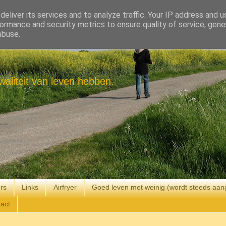
eliver its services and to analyze traffic. Your IP address and 
ormance and security metrics to ensure quality of service, gen
abuse.
aliteit van leven hebben.
rs
Links
Airfryer
Goed leven met weinig (wordt steeds aan
act