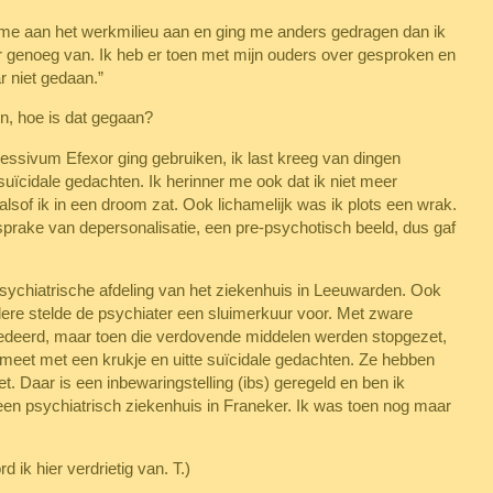
ste me aan het werkmilieu aan en ging me anders gedragen dan ik
ar genoeg van. Ik heb er toen met mijn ouders over gesproken en
r niet gedaan.”
n, hoe is dat gegaan?
pressivum Efexor ging gebruiken, ik last kreeg van dingen
suïcidale gedachten. Ik herinner me ook dat ik niet meer
sof ik in een droom zat. Ook lichamelijk was ik plots een wrak.
prake van depersonalisatie, een pre-psychotisch beeld, dus gaf
sychiatrische afdeling van het ziekenhuis in Leeuwarden. Ook
ere stelde de psychiater een sluimerkuur voor. Met zware
edeerd, maar toen die verdovende middelen werden stopgezet,
smeet met een krukje en uitte suïcidale gedachten. Ze hebben
t. Daar is een inbewaringstelling (ibs) geregeld en ben ik
een psychiatrisch ziekenhuis in Franeker. Ik was toen nog maar
 ik hier verdrietig van. T.)