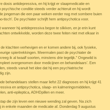
 dosis antidepressiva, en hij krijgt er slaapmedicatie en
 psychische conditie steeds verder achteruit en hij wordt
 de jongeman die een paar weken eerder nog met sombere buien
o-tisch’. De psychiater schrijft hem antipsychotica voor.
t wanneer hij antidepressiva begon te slikken, en je erin kunt
lachten ontwikkelde, worden deze twee feiten niet met elkaar in
, de klachten verhevigen en er komen andere bij, ook fysieke,
ekeurige spiertrekkingen. Meermalen past de psychiater de
kreeg ik al twaalf soorten, minstens drie tegelijk.” Ongewild is
t ‘compleet overgenomen door medicijnen en behandelaars’. Een
den, steeds vanuit het idee dat hij een psychiatrische
ig zijn.
e behandelaars stellen maar liefst 22 diagnoses en hij krijgt 41
essiva en antipsychotica, slaap- en kalmeringsmiddelen,
en, anti-epileptica, ADHDpillen en meer.
ap die zijn leven een nieuwe wending zal geven. Na zich
j in enkele maanden de medicatie af. Donderdag 9 augustus