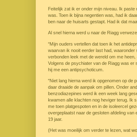
Feitelijk zat ik er onder mijn niveau. Ik pa
was. Toen ik bijna negentien was, had ik da
ben naar de huisarts gestapt. Had ik dat maa
Al snel hierna werd u naar de Riagg verweze
“Mijn ouders vertellen dat toen ik het antide
waarvan ik nooit eerder last had, waaronder 
verbonden leek met de wereld om me heen, al
Volgens de psychiater van de Riagg was er s
hij me een antipsychoticum.
“Niet lang hierna werd ik opgenomen op de p
daar draaide de aanpak om pillen. Onder and
benzodiazepines werd ik een week lang ges
kwamen alle klachten nog heviger terug. Ik 
me toen platgespoten en in de isoleercel geze
overgeplaatst naar de gesloten afdeling van 
19 jaar.
(Het was moeilijk om verder te lezen, wat word