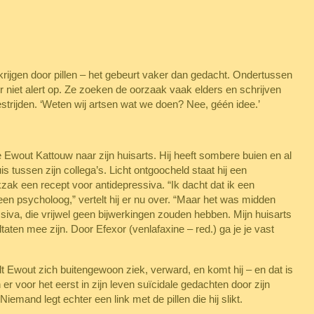
rijgen door pillen – het gebeurt vaker dan gedacht. Ondertussen
er niet alert op. Ze zoeken de oorzaak vaak elders en schrijven
estrijden. ‘Weten wij artsen wat we doen? Nee, géén idee.’
e Ewout Kattouw naar zijn huisarts. Hij heeft sombere buien en al
uis tussen zijn collega’s. Licht ontgoocheld staat hij een
ekzak een recept voor antidepressiva. “Ik dacht dat ik een
en psycholoog,” vertelt hij er nu over. “Maar het was midden
essiva, die vrijwel geen bijwerkingen zouden hebben. Mijn huisarts
taten mee zijn. Door Efexor (venlafaxine – red.) ga je je vast
t Ewout zich buitengewoon ziek, verward, en komt hij – en dat is
er voor het eerst in zijn leven suïcidale gedachten door zijn
Niemand legt echter een link met de pillen die hij slikt.