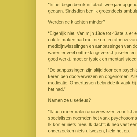
“In het begin ben ik in totaal twee jaar opg
gedaan. Sindsdien ben ik grotendeels ambul
Werden de klachten minder?
“Eigenlijk niet. Van mijn 18de tot 43ste is er
ook te maken had met de op- en afbouw van m
medicijnwisselingen en aanpassingen van do
waren er veel onttrekkingsverschijnselen en 
goed werkt, moet er fysiek en mentaal steeds
“De aanpassingen zijn altijd door een psychia
keren ben doorverwezen en opgenomen. Alle
medicatie. Ondertussen belandde ik vaak bij 
het had.”
Namen ze u serieus?
“Ik ben meermalen doorverwezen voor licham
specialisten noemden het vaak psychosomat
Ik kon er niets mee. Ik dacht: ik heb vast e
onderzoeken niets uitwezen, hield het op.