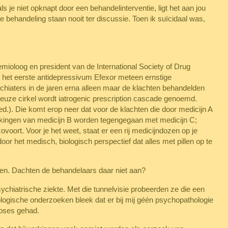
s je niet opknapt door een behandelinterventie, ligt het aan jou
 behandeling staan nooit ter discussie. Toen ik suïcidaal was,
demioloog en president van de International Society of Drug
van het eerste antidepressivum Efexor meteen ernstige
ychiaters in de jaren erna alleen maar de klachten behandelden
ieuze cirkel wordt iatrogenic prescription cascade genoemd.
d.). Die komt erop neer dat voor de klachten die door medicijn A
erkingen van medicijn B worden tegengegaan met medicijn C;
zovoort. Voor je het weet, staat er een rij medicijndozen op je
oor het medisch, biologisch perspectief dat alles met pillen op te
ngen. Dachten de behandelaars daar niet aan?
sychiatrische ziekte. Met die tunnelvisie probeerden ze die een
ogische onderzoeken bleek dat er bij mij géén psychopathologie
noses gehad.