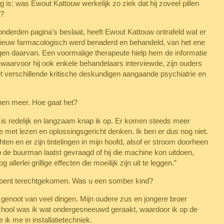
g is: was Ewout Kattouw werkelijk zo ziek dat hij zoveel pillen
d?
onderden pagina’s beslaat, heeft Ewout Kattouw ontrafeld wat er
opnieuw farmacologisch werd benaderd en behandeld, van het ene
lgen daarvan. Een voormalige therapeute hielp hem de informatie
 waarvoor hij ook enkele behandelaars interviewde, zijn ouders
 verschillende kritische deskundigen aangaande psychiatrie en
jnen meer. Hoe gaat het?
s redelijk en langzaam knap ik op. Er komen steeds meer
te met lezen en oplossingsgericht denken. Ik ben er dus nog niet.
hten en er zijn tintelingen in mijn hoofd, alsof er stroom doorheen
b de buurman laatst gevraagd of hij die machine kon uitdoen,
allerlei grillige effecten die moeilijk zijn uit te leggen.”
e bent terechtgekomen. Was u een somber kind?
n genoot van veel dingen. Mijn oudere zus en jongere broer
chool was ik wat ondergesneeuwd geraakt, waardoor ik op de
k me in installatietechniek.