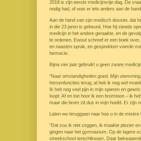
2018 is zijn eerste medicijnvrije dag. De vraa
nodig had, of was er iets anders aan de han
Aan de hand van zijn medisch dossier, dat h
in die 23 jaren is gebeurd. Hoe hij steeds 
medicijn in het andere geraakte, en de gevo
te ordenen. Ewout schreef er een boek over,
en naasten sprak, en gesprekken voerde met
farmacie.
Bijna vier jaar gebruikt u geen zware medici
“Naar omstandigheden goed. Mijn stemming i
hersenfuncties terug, al heb ik nog wel moei
Ik heb nog veel pijn in mijn spieren en gewric
loopt. Af en toe hoor ik een bromtoon – ik he
maar die brom zit dus in mijn hoofd. Er zijn nog 
Laten we teruggaan naar hoe u in de misèr
“Dat zou ik niet zeggen, ik maakte plezier e
gingen naar het gymnasium. Op de lagere s
streekschool terechtkwam. Daar bekwaamde i