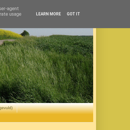
user-agent
erate usage
LEARN MORE
GOT IT
gevuld)