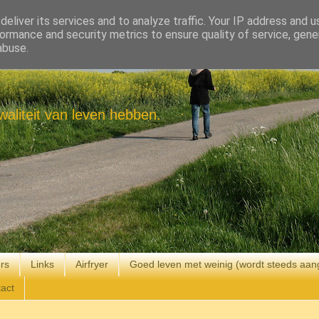
eliver its services and to analyze traffic. Your IP address and 
ormance and security metrics to ensure quality of service, gen
abuse.
aliteit van leven hebben.
rs
Links
Airfryer
Goed leven met weinig (wordt steeds aan
act