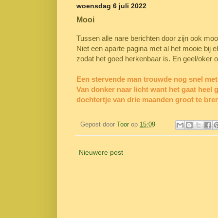
woensdag 6 juli 2022
Mooi
Tussen alle nare berichten door zijn ook mo
Niet een aparte pagina met al het mooie bij 
zodat het goed herkenbaar is. En geel/oker om
Een stervende man trouwde nog snel met z
Van donker naar licht want het gaat hee
dochtertje van drie maanden groot te bre
Gepost door
Toor
op
15:09
Nieuwere post