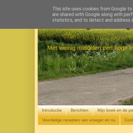
This site uses cookies from Google to d
are shared with Google along with perf
statistics, and to detect and address 
Eenvoudig Gelukkig
Met weinig middelen een hoge kw
Introductie
Berichten
Mijn boek en de pe
Voordelige recepten van vroeger en nu
Cont