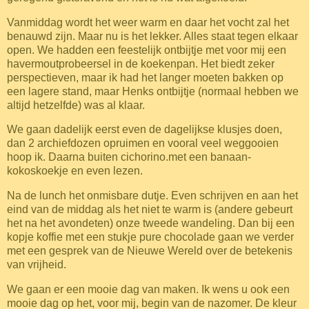
Vanmiddag wordt het weer warm en daar het vocht zal het
benauwd zijn. Maar nu is het lekker. Alles staat tegen elkaar
open. We hadden een feestelijk ontbijtje met voor mij een
havermoutprobeersel in de koekenpan. Het biedt zeker
perspectieven, maar ik had het langer moeten bakken op
een lagere stand, maar Henks ontbijtje (normaal hebben we
altijd hetzelfde) was al klaar.
We gaan dadelijk eerst even de dagelijkse klusjes doen,
dan 2 archiefdozen opruimen en vooral veel weggooien
hoop ik. Daarna buiten cichorino.met een banaan-
kokoskoekje en even lezen.
Na de lunch het onmisbare dutje. Even schrijven en aan het
eind van de middag als het niet te warm is (andere gebeurt
het na het avondeten) onze tweede wandeling. Dan bij een
kopje koffie met een stukje pure chocolade gaan we verder
met een gesprek van de Nieuwe Wereld over de betekenis
van vrijheid.
We gaan er een mooie dag van maken. Ik wens u ook een
mooie dag op het, voor mij, begin van de nazomer. De kleur