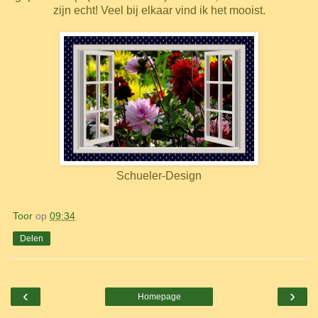
zijn echt! Veel bij elkaar vind ik het mooist.
Schueler-Design
Toor
op
09:34
Delen
‹
›
Homepage