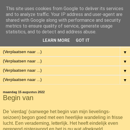
This site uses cookies from Google to deliver its services
Eenvoudig Gelukkig
and to analyze traffic. Your IP address and user-agent are
shared with Google along with performance and security
metrics to ensure quality of service, generate usage
Met weinig middelen een hoge kwaliteit van leven hebben.
statistics, and to detect and address abuse.
LEARN MORE
GOT IT
▼
▼
▼
▼
▼
maandag 15 augustus 2022
Begin van
De 'vierdag' (vanwege het begin van mijn lievelings-
seizoen) begon goed met een heerlijke wandeling in frisse
lucht. Een verademing, letterlijk. Het heeft eindelijk even
geregend gisteravond en het is nu wat afgekoeld.