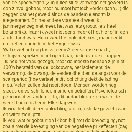
van de spoorwegen (2 minuten stilte vanwege het geweld is
een zinvol gebaar, maar nu moet het toch verder gaan ...) die
zeggen dat het geweld sinds de pandemie enorm is
toegenomen. En het andere voorbeeld weet ik
jammergenoeg niet meer, het was iets groots, iets heel
belangrijks, maar ik weet niet eens meer of het hier of in een
ander land was. Henk weet het ook niet meer, maar denkt
dat het een bericht in het Engels was.
Wat ik wel net nog las van een Amerikaanse coach,
schrijver, spreker in het openbaar, podcast maker, rapper::
"Ik heb het vaak gezegd, maar de meeste mensen zijn niet
100% hersteld van de lockdowns, het isolement, de
verwarring, de dwang, de verdeeldheid en de angst voor de
scamperiod (hoe vertaal je dit, oplichting dekt de lading
niet). Velen zullen dat nooit doen. Mensen worden nog
steeds op verschillende manieren getroffen. Psychologisch
permanent veranderd." Ja, dit bedoel ik en zien we in de
wereld om ons heen. Elke dag weer.
Ik vind het altijd een opluchting om mijn sterke gevoel zwart
op wit te zien, pffft.
Ik voel wat er gebeurt en ik ben blij met de bevestiging, net
zoals met de bevestiging van de negatieve prikeffecten (zag