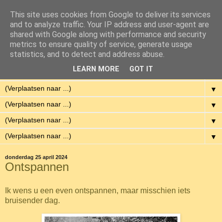
This site uses cookies from Google to deliver its services
Eenvoudig Gelukkig
and to analyze traffic. Your IP address and user-agent are
shared with Google along with performance and security
metrics to ensure quality of service, generate usage
Met weinig middelen een hoge kwaliteit van leven hebben.
statistics, and to detect and address abuse.
LEARN MORE
GOT IT
▼
▼
▼
▼
▼
donderdag 25 april 2024
Ontspannen
Ik wens u een even ontspannen, maar misschien iets
bruisender dag.