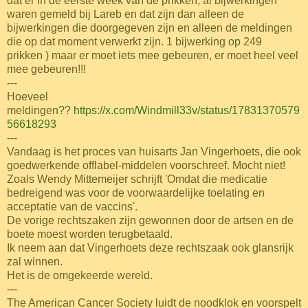
dat er in de eerste week van de prikken, al bijwerkingen
waren gemeld bij Lareb en dat zijn dan alleen de
bijwerkingen die doorgegeven zijn en alleen de meldingen
die op dat moment verwerkt zijn. 1 bijwerking op 249
prikken
) maar er moet iets mee gebeuren, er moet heel veel
mee gebeuren!!!
---
Hoeveel
meldingen??
https://x.com/Windmill33v/status/17831370579
56618293
---
Vandaag is het proces van huisarts Jan Vingerhoets, die ook
goedwerkende offlabel-middelen voorschreef. Mocht niet!
Zoals Wendy Mittemeijer schrijft 'Omdat die medicatie
bedreigend was voor de voorwaardelijke toelating en
acceptatie van de vaccins'.
De vorige rechtszaken zijn gewonnen door de artsen en de
boete moest worden terugbetaald.
Ik neem aan dat Vingerhoets deze rechtszaak ook glansrijk
zal winnen.
Het is de omgekeerde wereld.
---
The American Cancer Society luidt de noodklok en voorspelt