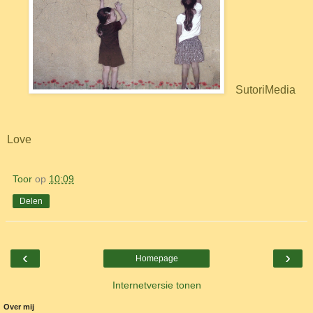
SutoriMedia
Love
Toor
op
10:09
Delen
‹
›
Homepage
Internetversie tonen
Over mij