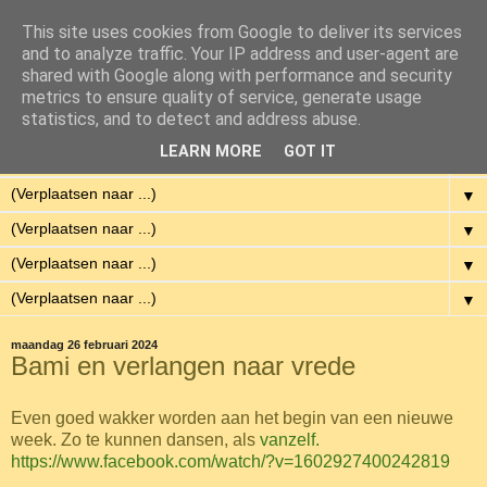
This site uses cookies from Google to deliver its services
Eenvoudig Gelukkig
and to analyze traffic. Your IP address and user-agent are
shared with Google along with performance and security
metrics to ensure quality of service, generate usage
Met weinig middelen een hoge kwaliteit van leven hebben.
statistics, and to detect and address abuse.
LEARN MORE
GOT IT
▼
▼
▼
▼
▼
maandag 26 februari 2024
Bami en verlangen naar vrede
Even goed wakker worden aan het begin van een nieuwe
week. Zo te kunnen dansen, als
vanzelf.
https://www.facebook.com/watch/?v=1602927400242819