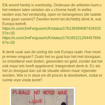
Elk woord hierbij is overbodig. Onderaan de artikelen kunt u
het meteen laten vertalen als u chrome heeft. In welke
landen was het verstandig, open en belangeloos (de laatste
twee gaan samen)? Zweden komt het dichtstbij denk ik, wat
Europa betreft.
https://x.com/JimFergusonUK/status/176139394087429333
5?s=20
https://x.com/JimFergusonUK/status/176165221294457694
6?s=20
Ik denk vaak aan de oorlog die ook Europa raakt. Hoe moet
je ermee omgaan? Zoals het nu gaat kan het niet doorgaan,
zo ontzettend veel doden, gewonden en geld, zonder dat het
ook maar iets heeft opgeleverd. Integendeel denk ik. En als
het zo doorgaat dan zal de situatie alleen maar nijpender
worden. Wie is in staat om dit proces te doorbreken, zodat er
ruimte voor vrede komt?