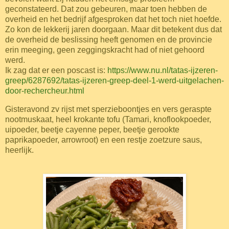
geconstateerd. Dat zou gebeuren, maar toen hebben de
overheid en het bedrijf afgesproken dat het toch niet hoefde.
Zo kon de lekkerij jaren doorgaan. Maar dit betekent dus dat
de overheid de beslissing heeft genomen en de provincie
erin meeging, geen zeggingskracht had of niet gehoord
werd.
Ik zag dat er een poscast is:
https://www.nu.nl/tatas-ijzeren-
greep/6287692/tatas-ijzeren-greep-deel-1-werd-uitgelachen-
door-rechercheur.html
Gisteravond zv rijst met sperzieboontjes en vers geraspte
nootmuskaat, heel krokante tofu (Tamari, knoflookpoeder,
uipoeder, beetje cayenne peper, beetje gerookte
paprikapoeder, arrowroot) en een restje zoetzure saus,
heerlijk.