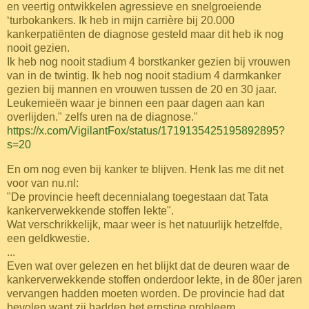
en veertig ontwikkelen agressieve en snelgroeiende
‘turbokankers.
Ik heb in mijn carrière bij 20.000
kankerpatiënten de diagnose gesteld maar dit heb ik nog
nooit gezien.
Ik heb nog nooit stadium 4 borstkanker gezien bij vrouwen
van in de twintig. Ik heb nog nooit stadium 4 darmkanker
gezien bij mannen en vrouwen tussen de 20 en 30 jaar.
Leukemieën waar je binnen een paar dagen aan kan
overlijden." zelfs uren na de diagnose."
https://x.com/VigilantFox/status/1719135425195892895?
s=20
En om nog even bij kanker te blijven. Henk las me dit net
voor van nu.nl:
"De provincie heeft decennialang toegestaan dat Tata
kankerverwekkende stoffen lekte".
Wat verschrikkelijk, maar weer is het natuurlijk hetzelfde,
een geldkwestie.
...
Even wat over gelezen en het blijkt dat de deuren waar de
kankerverwekkende stoffen onderdoor lekte, in de 80er jaren
vervangen hadden moeten worden. De provincie had dat
bevolen want zij hadden het ernstige probleem