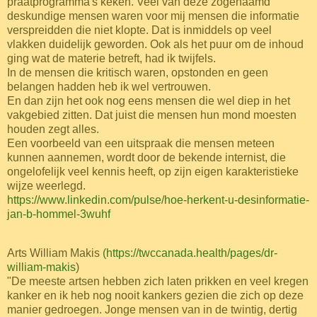
praatprogramma's keken.
Veel van deze zogenaamd
deskundige mensen waren voor mij mensen die informatie
verspreidden die niet klopte. Dat is inmiddels op veel
vlakken duidelijk geworden. Ook als het puur om de inhoud
ging wat de materie betreft, had ik twijfels.
In de mensen die kritisch waren, opstonden en geen
belangen hadden heb ik wel vertrouwen.
En dan zijn het ook nog eens mensen die wel diep in het
vakgebied zitten. Dat juist die mensen hun mond moesten
houden zegt alles.
Een voorbeeld van een uitspraak die mensen meteen
kunnen aannemen, wordt door de bekende internist, die
ongelofelijk veel kennis heeft, op zijn eigen karakteristieke
wijze weerlegd.
https://www.linkedin.com/pulse/hoe-herkent-u-desinformatie-
jan-b-hommel-3wuhf
Arts William Makis
(https://twccanada.health/pages/dr-
william-makis
)
"De meeste artsen hebben zich laten prikken en veel kregen
kanker en ik heb nog nooit kankers gezien die zich op deze
manier gedroegen.
Jonge mensen van in de twintig, dertig