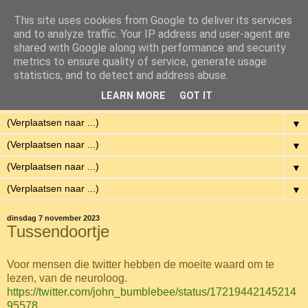
This site uses cookies from Google to deliver its services
Eenvoudig Gelukkig
and to analyze traffic. Your IP address and user-agent are
shared with Google along with performance and security
metrics to ensure quality of service, generate usage
Met weinig middelen een hoge kwaliteit van leven hebben.
statistics, and to detect and address abuse.
LEARN MORE
GOT IT
▼
▼
▼
▼
▼
dinsdag 7 november 2023
Tussendoortje
Voor mensen die twitter hebben de moeite waard om te
lezen, van de neuroloog.
https://twitter.com/john_bumblebee/status/17219442145214
95578