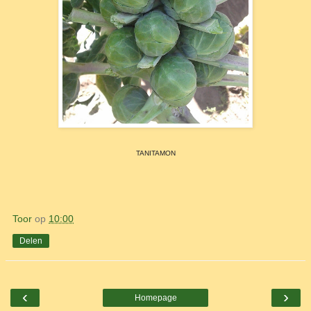
TANITAMON
Toor
op
10:00
Delen
‹
›
Homepage