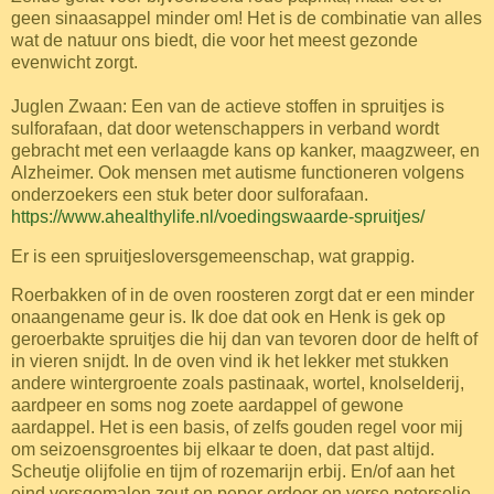
geen sinaasappel minder om! Het is de combinatie van alles
wat de natuur ons biedt, die voor het meest gezonde
evenwicht zorgt.
Juglen Zwaan:
Een van de actieve stoffen in spruitjes is
sulforafaan, dat door wetenschappers in verband wordt
gebracht met een verlaagde kans op kanker, maagzweer, en
Alzheimer. Ook mensen met autisme functioneren volgens
onderzoekers een stuk beter door sulforafaan.
https://www.ahealthylife.nl/voedingswaarde-spruitjes/
Er is een spruitjesloversgemeenschap, wat grappig.
Roerbakken of in de oven roosteren zorgt dat er een minder
onaangename geur is. Ik doe dat ook en Henk is gek op
geroerbakte spruitjes die hij dan van tevoren door de helft of
in vieren snijdt. In de oven vind ik het lekker met stukken
andere wintergroente zoals pastinaak, wortel, knolselderij,
aardpeer en soms nog zoete aardappel of gewone
aardappel.
Het is een basis, of zelfs gouden regel voor mij
om seizoensgroentes bij elkaar te doen, dat past altijd.
Scheutje olijfolie en tijm of rozemarijn erbij. En/of aan het
eind versgemalen zout en peper erdoor en verse peterselie