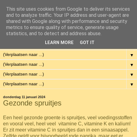
This site uses cookies from Google to deliver its services
Eenvoudig Gelukkig
and to analyze traffic. Your IP address and user-agent are
shared with Google along with performance and security
metrics to ensure quality of service, generate usage
Met weinig middelen een hoge kwaliteit van leven hebben.
statistics, and to detect and address abuse.
LEARN MORE
GOT IT
▼
▼
▼
▼
▼
donderdag 11 januari 2024
Gezonde spruitjes
Een heel gezonde groente is spruitjes, veel voedingsstoffen
en vooral veel, heel veel vitamine C, vitamine K en kalium!
Er zit meer vitamine C in spruitjes dan in een sinaasappel.
Zelfde geldt voor bijvoorbeeld rode paprika, maar eet er