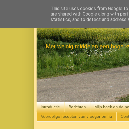
This site uses cookies from Google to d
are shared with Google along with perf
statistics, and to detect and address 
Eenvoudig Gelukkig
Met weinig middelen een hoge kw
Introductie
Berichten
Mijn boek en de pe
Voordelige recepten van vroeger en nu
Cont