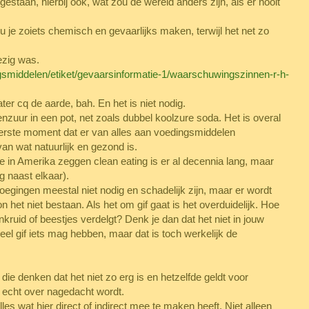
gestaan, hierbij ook, wat zou de wereld anders zijn, als er nooit
je zoiets chemisch en gevaarlijks maken, terwijl het net zo
ezig was.
ingsmiddelen/etiket/gevaarsinformatie-1/waarschuwingszinnen-r-h-
er cq de aarde, bah. En het is niet nodig.
roenzuur in een pot, net zoals dubbel koolzure soda. Het is overal
erste moment dat er van alles aan voedingsmiddelen
an wat natuurlijk en gezond is.
 in Amerika zeggen clean eating is er al decennia lang, maar
g naast elkaar).
gingen meestal niet nodig en schadelijk zijn, maar er wordt
 het niet bestaan. Als het om gif gaat is het overduidelijk. Hoe
kruid of beestjes verdelgt? Denk je dan dat het niet in jouw
eveel gif iets mag hebben, maar dat is toch werkelijk de
die denken dat het niet zo erg is en hetzelfde geldt voor
 al echt over nagedacht wordt.
les wat hier direct of indirect mee te maken heeft. Niet alleen