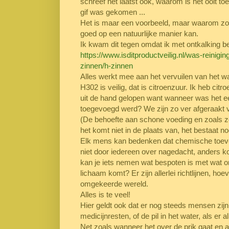
schreef het laatst ook, waarom is het ooit toe
gif was gekomen ...
Het is maar een voorbeeld, maar waarom zou 
goed op een natuurlijke manier kan.
Ik kwam dit tegen omdat ik met ontkalking b
https://www.isditproductveilig.nl/was-reinig
zinnen/h-zinnen
Alles werkt mee aan het vervuilen van het wat
H302 is veilig, dat is citroenzuur. Ik heb cit
uit de hand gelopen want wanneer was het e
toegevoegd werd? We zijn zo ver afgeraakt v
(De behoefte aan schone voeding en zoals ze
het komt niet in de plaats van, het bestaat no
Elk mens kan bedenken dat chemische toevoe
niet door iedereen over nagedacht, anders kon
kan je iets nemen wat bespoten is met wat on
lichaam komt? Er zijn allerlei richtlijnen, ho
omgekeerde wereld.
Alles is te veel!
Hier geldt ook dat er nog steeds mensen zijn 
medicijnresten, of de pil in het water, als er
Net zoals wanneer het over de prik gaat en al