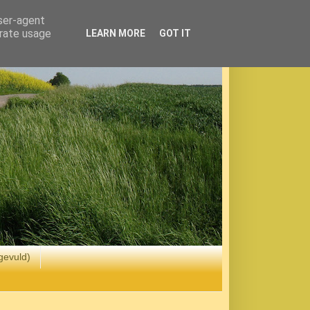
user-agent
erate usage
LEARN MORE
GOT IT
gevuld)