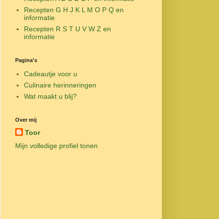
Recepten G H J K L M O P Q en
informatie
Recepten R S T U V W Z en
informatie
Pagina's
Cadeautje voor u
Culinaire herinneringen
Wat maakt u blij?
Over mij
Toor
Mijn volledige profiel tonen