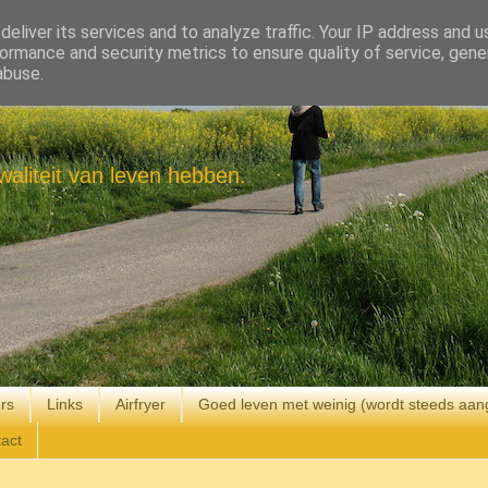
eliver its services and to analyze traffic. Your IP address and 
ormance and security metrics to ensure quality of service, gen
abuse.
aliteit van leven hebben.
rs
Links
Airfryer
Goed leven met weinig (wordt steeds aan
act