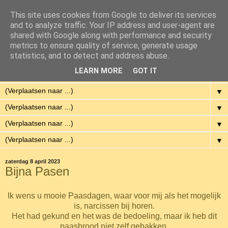
This site uses cookies from Google to deliver its services
Eenvoudig Gelukkig
and to analyze traffic. Your IP address and user-agent are
shared with Google along with performance and security
metrics to ensure quality of service, generate usage
Met weinig middelen een hoge kwaliteit van leven hebben.
statistics, and to detect and address abuse.
LEARN MORE
GOT IT
▼
▼
▼
▼
▼
zaterdag 8 april 2023
Bijna Pasen
Ik wens u mooie Paasdagen, waar voor mij als het mogelijk
is, narcissen bij horen.
Het had gekund en het was de bedoeling, maar ik heb dit
paasbrood niet zelf gebakken.