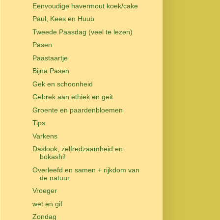
Eenvoudige havermout koek/cake
Paul, Kees en Huub
Tweede Paasdag (veel te lezen)
Pasen
Paastaartje
Bijna Pasen
Gek en schoonheid
Gebrek aan ethiek en geit
Groente en paardenbloemen
Tips
Varkens
Daslook, zelfredzaamheid en
bokashi!
Overleefd en samen + rijkdom van
de natuur
Vroeger
wet en gif
Zondag