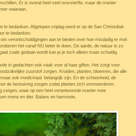
rschillen. Er is overal heel veel oversterfte, maar de manier
 zeer waaraan.
de te bedanken. Afgelopen vrijdag werd er op de San Christobal-
ur te bedanken.
jn om verontschuldigingen aan te bieden over hoe misdadig er met
oberen het vanaf NU beter te doen. De aarde, de natuur is zo
 gaat zoals gedaan wordt kan je je toch alleen maar schuldig
arde in gedachten ook vaak voor al haar giften. Het zorgt voor
odzakelijke zuurstof zorgen. Kruiden, planten, bloemen, die alle
maar ook medicinaal belangrijk zijn. En de schoonheid, de
voor de bestuiving zorgen zodat planten zich vermeerderen
ing zorgen, waar op een heel verantwoorde manier mee
en mens en dier. Balans en harmonie.