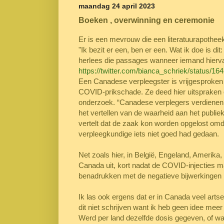
maandag 24 april 2023
Boeken , overwinning en ceremonie
Er is een mevrouw die een literatuurapotheek h
"Ik bezit er een, ben er een. Wat ik doe is dit:
herlees die passages wanneer iemand hiervan 
https://twitter.com/bianca_schriek/status
Een Canadese verpleegster is vrijgesproken 
COVID-prikschade. Ze deed hier uitspraken 
onderzoek. “Canadese verplegers verdienen b
het vertellen van de waarheid aan het publi
vertelt dat de zaak kon worden opgelost om
verpleegkundige iets niet goed had gedaan.
Net zoals hier, in België, Engeland, Amerika
Canada uit, kort nadat de COVID-injecties m
benadrukken met de negatieve bijwerkingen b
Ik las ook ergens dat er in Canada veel artse
dit niet schrijven want ik heb geen idee meer
Werd per land dezelfde dosis gegeven, of was e