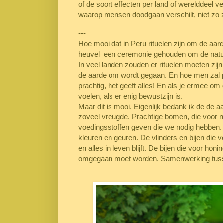
of de soort effecten per land of werelddeel ve
waarop mensen doodgaan verschilt, niet zo
---
Hoe mooi dat in Peru rituelen zijn om de aar
heuvel een ceremonie gehouden om de natu
In veel landen zouden er rituelen moeten zi
de aarde om wordt gegaan. En hoe men zal pr
prachtig, het geeft alles! En als je ermee om
voelen, als er enig bewustzijn is.
Maar dit is mooi. Eigenlijk bedank ik de de a
zoveel vreugde. Prachtige bomen, die voor no
voedingsstoffen geven die we nodig hebben. 
kleuren en geuren. De vlinders en bijen die 
en
alles in leven blijft
. De bijen die voor hon
omgegaan moet worden. Samenwerking tuss