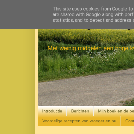
This site uses cookies from Google to d
are shared with Google along with perf
statistics, and to detect and address 
Eenvoudig Gelukkig
Met weinig middelen een hoge kw
Introductie
Berichten
Mijn boek en de pe
Voordelige recepten van vroeger en nu
Cont