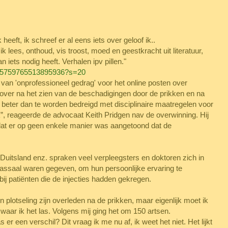
eeft, ik schreef er al eens iets over geloof ik..
 ik lees, onthoud, vis troost, moed en geestkracht uit literatuur,
iets nodig heeft. Verhalen ipv pillen."
/1645759765513895936?s=20
van 'onprofessioneel gedrag' voor het online posten over
over na het zien van de beschadigingen door de prikken en na
eter dan te worden bedreigd met disciplinaire maatregelen voor
ek”, reageerde de advocaat
Keith Pridgen nav de overwinning. Hij
dat er op geen enkele manier was aangetoond dat de
, Duitsland enz. spraken veel verpleegsters en doktoren zich in
assaal waren gegeven, om hun persoonlijke ervaring te
ij patiënten die de injecties hadden gekregen.
n plotseling zijn overleden na de prikken, maar eigenlijk moet ik
 waar ik het las. Volgens mij ging het om 150 artsen.
r een verschil? Dit vraag ik me nu af, ik weet het niet. Het lijkt