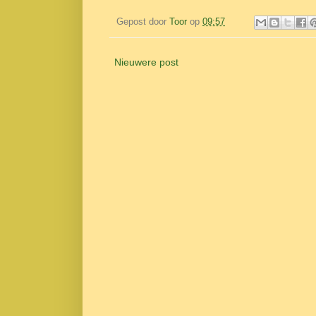
Gepost door
Toor
op
09:57
Nieuwere post