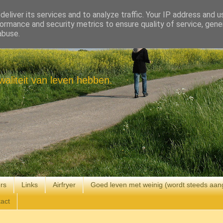
eliver its services and to analyze traffic. Your IP address and 
ormance and security metrics to ensure quality of service, gen
abuse.
aliteit van leven hebben.
rs
Links
Airfryer
Goed leven met weinig (wordt steeds aan
act