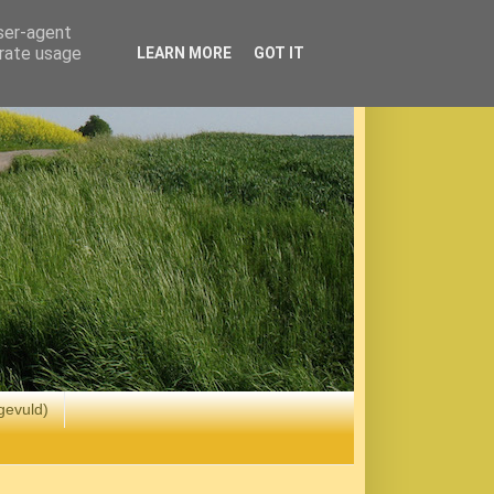
user-agent
erate usage
LEARN MORE
GOT IT
gevuld)