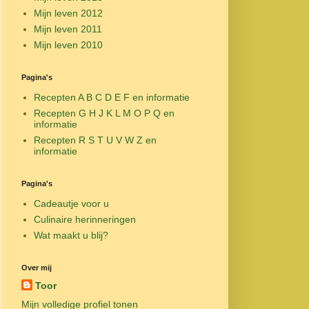
Mijn leven 2012
Mijn leven 2011
Mijn leven 2010
Pagina's
Recepten A B C D E F en informatie
Recepten G H J K L M O P Q en
informatie
Recepten R S T U V W Z en
informatie
Pagina's
Cadeautje voor u
Culinaire herinneringen
Wat maakt u blij?
Over mij
Toor
Mijn volledige profiel tonen