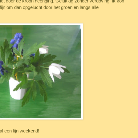
t door de kroon heenging. Gelukkig zonder verdoving. Ik kon
ijn om dan opgelucht door het groen en langs alle
jn weekend!