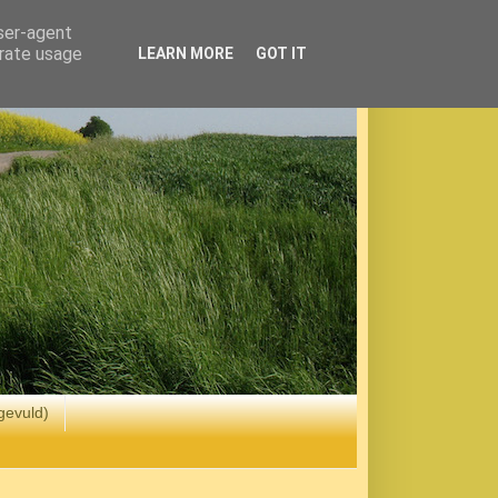
user-agent
erate usage
LEARN MORE
GOT IT
gevuld)