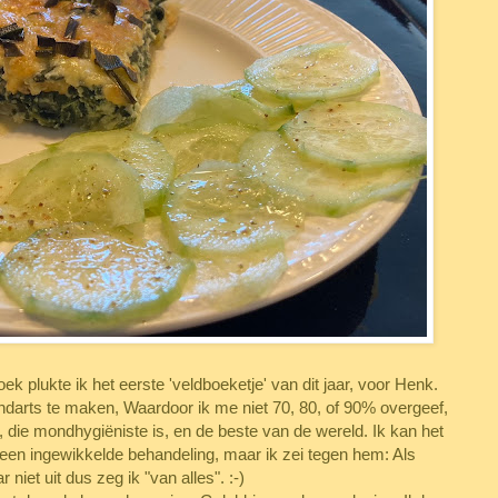
oek plukte ik het eerste 'veldboeketje' van dit jaar, voor Henk.
tandarts te maken, Waardoor ik me niet 70, 80, of 90% overgeef,
, die mondhygiëniste is, en de beste van de wereld. Ik kan het
een ingewikkelde behandeling, maar ik zei tegen hem: Als
iet uit dus zeg ik "van alles". :-)