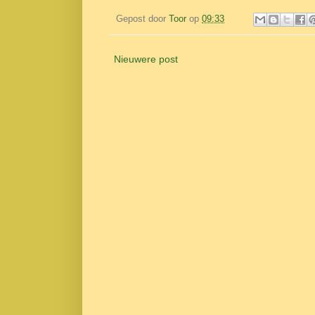
Gepost door
Toor
op
09:33
Nieuwere post