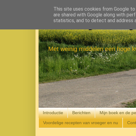
This site uses cookies from Google to d
are shared with Google along with perf
statistics, and to detect and address 
Eenvoudig Gelukkig
Met weinig middelen een hoge kw
Introductie
Berichten
Mijn boek en de pe
Voordelige recepten van vroeger en nu
Cont