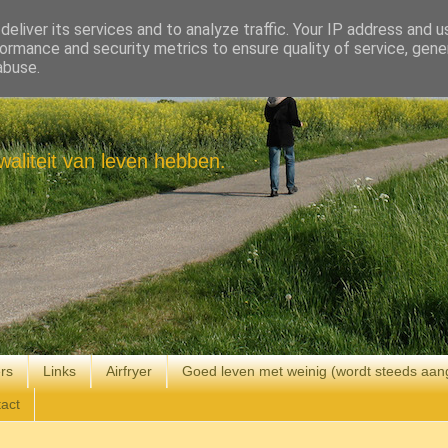
eliver its services and to analyze traffic. Your IP address and 
ormance and security metrics to ensure quality of service, gen
abuse.
aliteit van leven hebben.
rs
Links
Airfryer
Goed leven met weinig (wordt steeds aan
act