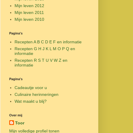
Mijn leven 2012
Mijn leven 2011
Mijn leven 2010
Pagina's
Recepten A B C D E F en informatie
Recepten G H J K L M O P Q en
informatie
Recepten R S T U V W Z en
informatie
Pagina's
Cadeautje voor u
Culinaire herinneringen
Wat maakt u blij?
Over mij
Toor
Mijn volledige profiel tonen