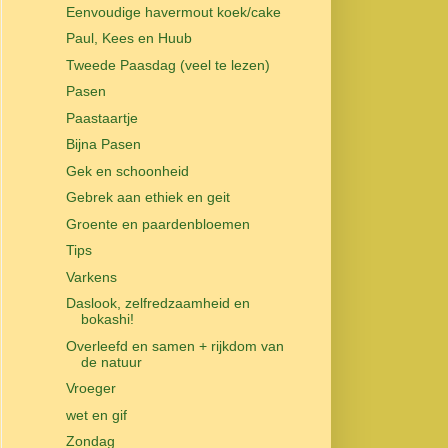
Eenvoudige havermout koek/cake
Paul, Kees en Huub
Tweede Paasdag (veel te lezen)
Pasen
Paastaartje
Bijna Pasen
Gek en schoonheid
Gebrek aan ethiek en geit
Groente en paardenbloemen
Tips
Varkens
Daslook, zelfredzaamheid en
bokashi!
Overleefd en samen + rijkdom van
de natuur
Vroeger
wet en gif
Zondag