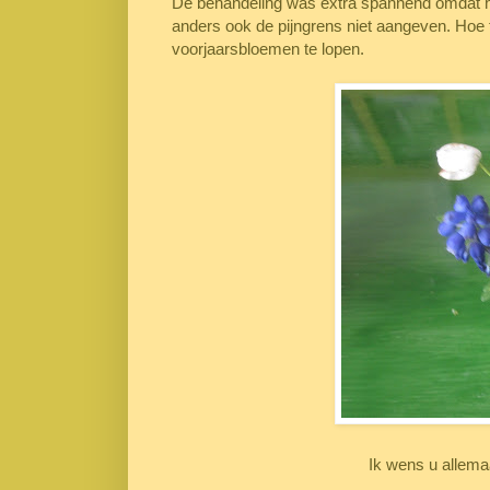
De behandeling was extra spannend omdat he
anders ook de pijngrens niet aangeven. Hoe f
voorjaarsbloemen te lopen.
Ik wens u allemaal een fi