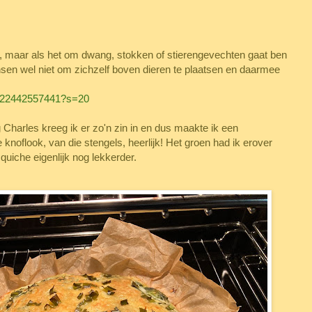
was, maar als het om dwang, stokken of stierengevechten gaat ben
nsen wel niet om zichzelf boven dieren te plaatsen en daarmee
91222442557441?s=20
 Charles kreeg ik er zo'n zin in en dus maakte ik een
knoflook, van die stengels, heerlijk! Het groen had ik erover
uiche eigenlijk nog lekkerder.