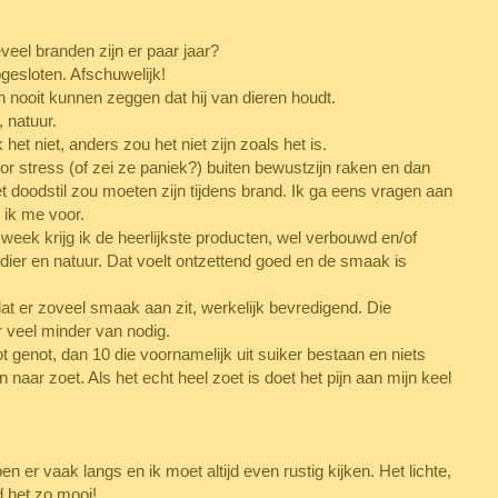
eel branden zijn er paar jaar?
gesloten. Afschuwelijk!
 nooit kunnen zeggen dat hij van dieren houdt.
, natuur.
het niet, anders zou het niet zijn zoals het is.
or stress (of zei ze paniek?) buiten bewustzijn raken en dan
 doodstil zou moeten zijn tijdens brand. Ik ga eens vragen aan
 ik me voor.
 week krijg ik de heerlijkste producten, wel verbouwd en/of
ier en natuur. Dat voelt ontzettend goed en de smaak is
at er zoveel smaak aan zit, werkelijk bevredigend. Die
r veel minder van nodig.
t genot, dan 10 die voornamelijk uit suiker bestaan en niets
aar zoet. Als het echt heel zoet is doet het pijn aan mijn keel
n er vaak langs en ik moet altijd even rustig kijken. Het lichte,
nd het zo mooi!