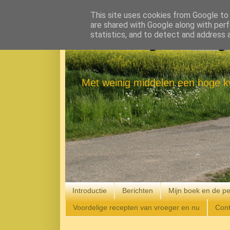
This site uses cookies from Google to d
are shared with Google along with perf
statistics, and to detect and address 
Eenvoudig Gelukkig
Met weinig middelen een hoge kw
Introductie
Berichten
Mijn boek en de pe
Voordelige recepten van vroeger en nu
Cont