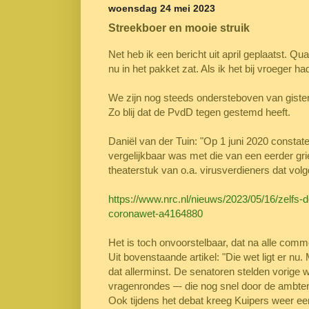
woensdag 24 mei 2023
Streekboer en mooie struik
Net heb ik een bericht uit april geplaatst. Qu
nu in het pakket zat. Als ik het bij vroeger ha
We zijn nog steeds ondersteboven van gisteren
Zo blij dat de PvdD tegen gestemd heeft.
Daniël van der Tuin: "Op 1 juni 2020 constat
vergelijkbaar was met die van een eerder gr
theaterstuk van o.a. virusverdieners dat vol
https://www.nrc.nl/nieuws/2023/05/16/zelfs-
coronawet-a4164880
Het is toch onvoorstelbaar, dat na alle com
Uit bovenstaande artikel: "Die wet ligt er nu
dat allerminst. De senatoren stelden vorige 
vragenrondes –- die nog snel door de ambt
Ook tijdens het debat kreeg Kuipers weer ee