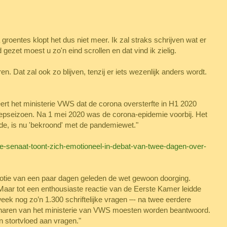
a groentes klopt het dus niet meer. Ik zal straks schrijven wat er
d gezet moest u zo'n eind scrollen en dat vind ik zielig.
. Dat zal ook zo blijven, tenzij er iets wezenlijk anders wordt.
eert het ministerie VWS dat de corona oversterfte in H1 2020
iepseizoen. Na 1 mei 2020 was de corona-epidemie voorbij. Het
gde, is nu 'bekroond' met de pandemiewet."
de-senaat-toont-zich-emotioneel-in-debat-van-twee-dagen-over-
motie van een paar dagen geleden de wet gewoon doorging.
. Maar tot een enthousiaste reactie van de Eerste Kamer leidde
week nog zo’n 1.300 schriftelijke vragen –- na twee eerdere
enaren van het ministerie van VWS moesten worden beantwoord.
n stortvloed aan vragen."