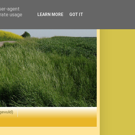
user-agent
erate usage
LEARN MORE
GOT IT
gevuld)