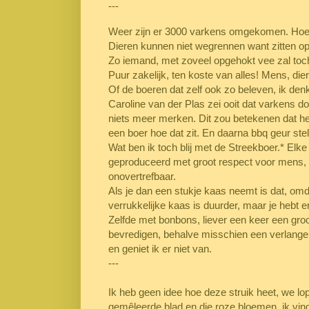
---
Weer zijn er 3000 varkens omgekomen. Hoev
Dieren kunnen niet wegrennen want zitten op
Zo iemand, met zoveel opgehokt vee zal toch
Puur zakelijk, ten koste van alles! Mens, dier
Of de boeren dat zelf ook zo beleven, ik denk 
Caroline van der Plas zei ooit dat varkens do
niets meer merken. Dit zou betekenen dat het
een boer hoe dat zit. En daarna bbq geur stel
Wat ben ik toch blij met de Streekboer.* Elke
geproduceerd met groot respect voor mens, d
onovertrefbaar.
Als je dan een stukje kaas neemt is dat, omd
verrukkelijke kaas is duurder, maar je hebt e
Zelfde met bonbons, liever een keer een groo
bevredigen, behalve misschien een verlangen n
en geniet ik er niet van.
---
Ik heb geen idee hoe deze struik heet, we lope
gemêleerde blad en die roze bloemen, ik vi