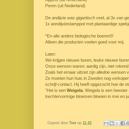
Peren (uit Nederland)
De andijvie was gigantisch veel, al 3x van g
1x anndijviestamppot met plantaardige spekj
*En alle andere biologische boeren!!!
Alleen die producten voelen goed voor mij.
Later:
We krijgen nieuwe buren, leuke nieuwe bure
Onze wensen waren: aardig zijn, niet rokend
Zoals het ernaar uitziet zijn alledrie wensen 
Ze moeten hun huis in Zweden nog verkopen 
schrijf-contact. Hij heeft opgezocht hoe de st
"Het is een
Weigela
, Weigela is een heester
trechtervormige bloemen bloeien in mei en j
Gepost door
Toor
op
11:42