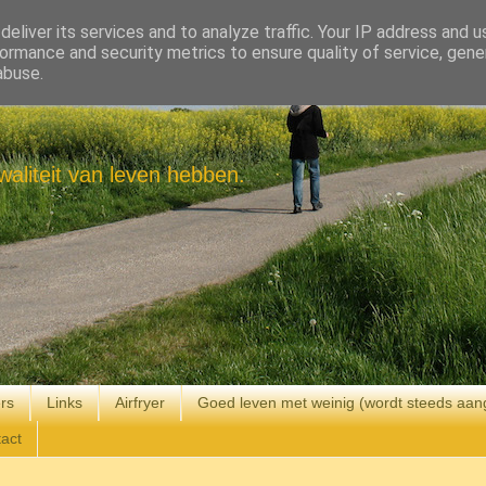
eliver its services and to analyze traffic. Your IP address and 
ormance and security metrics to ensure quality of service, gen
abuse.
aliteit van leven hebben.
rs
Links
Airfryer
Goed leven met weinig (wordt steeds aan
act