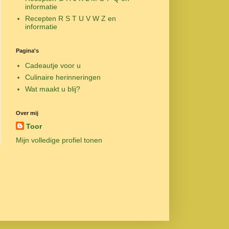
informatie
Recepten R S T U V W Z en
informatie
Pagina's
Cadeautje voor u
Culinaire herinneringen
Wat maakt u blij?
Over mij
Toor
Mijn volledige profiel tonen