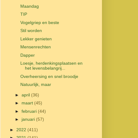
Maandag
TIP
Vogelgriep en beste
Stil worden
Lekker genieten
Mensenrechten
Dapper
Loesje, herdenkingsplaatsen en
het levensbelangrij...
Overheersing en snel broodje
Natuurlijk, maar
►
april
(36)
►
maart
(45)
►
februari
(44)
►
januari
(57)
►
2022
(411)
►
2021
(141)