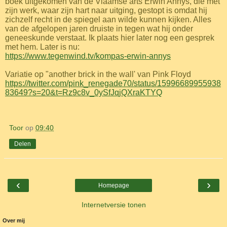
boek uitgekomen van de Vlaamse arts Erwin Annys, die met
zijn werk, waar zijn hart naar uitging, gestopt is omdat hij
zichzelf recht in de spiegel aan wilde kunnen kijken. Alles
van de afgelopen jaren druiste in tegen wat hij onder
geneeskunde verstaat. Ik plaats hier later nog een gesprek
met hem. Later is nu:
https://www.tegenwind.tv/kompas-erwin-annys
Variatie op "another brick in the wall' van Pink Floyd
https://twitter.com/pink_renegade70/status/15996689955938
83649?s=20&t=Rz9c8v_0ySfJqjQXraKTYQ
Toor
op
09:40
Delen
‹
›
Homepage
Internetversie tonen
Over mij