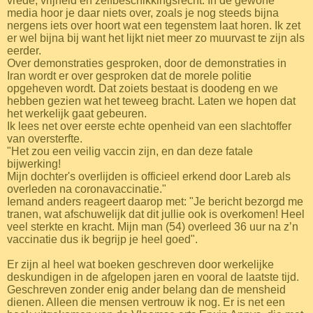
vrede, vrijheid en zelfbeschikkingsrecht. In de gewone
media hoor je daar niets over, zoals je nog steeds bijna
nergens iets over hoort wat een tegenstem laat horen. Ik zet
er wel bijna bij want het lijkt niet meer zo muurvast te zijn als
eerder.
Over demonstraties gesproken, door de demonstraties in
Iran wordt er over gesproken dat de morele politie
opgeheven wordt. Dat zoiets bestaat is doodeng en we
hebben gezien wat het teweeg bracht. Laten we hopen dat
het werkelijk gaat gebeuren.
Ik lees net over eerste echte openheid van een slachtoffer
van oversterfte.
"Het zou een veilig vaccin zijn, en dan deze fatale
bijwerking!
Mijn dochter's overlijden is officieel erkend door Lareb als
overleden na coronavaccinatie."
Iemand anders reageert daarop met: "Je bericht bezorgd me
tranen, wat afschuwelijk dat dit jullie ook is overkomen! Heel
veel sterkte en kracht. Mijn man (54) overleed 36 uur na z’n
vaccinatie dus ik begrijp je heel goed".
Er zijn al heel wat boeken geschreven door werkelijke
deskundigen in de afgelopen jaren en vooral de laatste tijd.
Geschreven zonder enig ander belang dan de mensheid
dienen. Alleen die mensen vertrouw ik nog. Er is net een