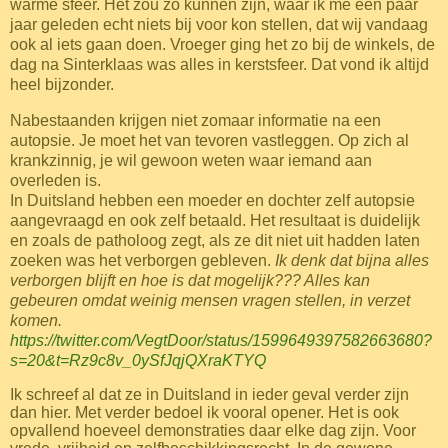
warme sfeer. Het zou zo kunnen zijn, waar ik me een paar
jaar geleden echt niets bij voor kon stellen, dat wij vandaag
ook al iets gaan doen. Vroeger ging het zo bij de winkels, de
dag na Sinterklaas was alles in kerstsfeer. Dat vond ik altijd
heel bijzonder.
Nabestaanden krijgen niet zomaar informatie na een
autopsie. Je moet het van tevoren vastleggen. Op zich al
krankzinnig, je wil gewoon weten waar iemand aan
overleden is.
In Duitsland hebben een moeder en dochter zelf autopsie
aangevraagd en ook zelf betaald. Het resultaat is duidelijk
en zoals de patholoog zegt, als ze dit niet uit hadden laten
zoeken was het verborgen gebleven.
Ik denk dat bijna alles
verborgen blijft en hoe is dat mogelijk??? Alles kan
gebeuren omdat weinig mensen vragen stellen, in verzet
komen.
https://twitter.com/VegtDoor/status/1599649397582663680?
s=20&t=Rz9c8v_0ySfJqjQXraKTYQ
Ik schreef al dat ze in Duitsland in ieder geval verder zijn
dan hier. Met verder bedoel ik vooral opener. Het is ook
opvallend hoeveel demonstraties daar elke dag zijn. Voor