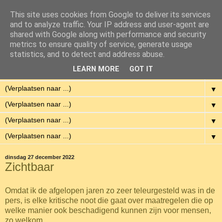
This site uses cookies from Google to deliver its services
Eenvoudig Gelukkig
and to analyze traffic. Your IP address and user-agent are
shared with Google along with performance and security
metrics to ensure quality of service, generate usage
Met weinig middelen een hoge kwaliteit van leven hebben.
statistics, and to detect and address abuse.
LEARN MORE
GOT IT
▼
▼
▼
▼
▼
dinsdag 27 december 2022
Zichtbaar
Omdat ik de afgelopen jaren zo zeer teleurgesteld was in de
pers, is elke kritische noot die gaat over maatregelen die op
welke manier ook beschadigend kunnen zijn voor mensen,
zo welkom.