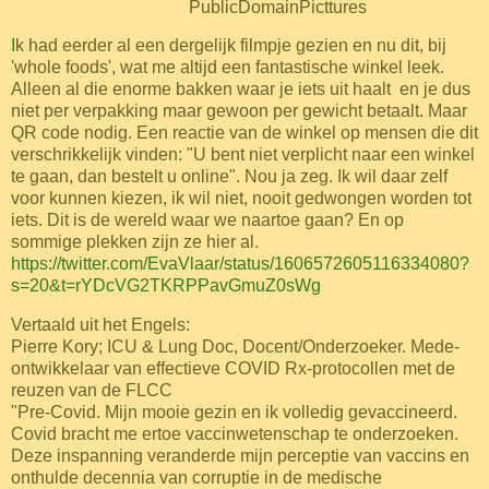
PublicDomainPicttures
I
k had eerder al een dergelijk filmpje gezien en nu dit, bij
'whole foods', wat me altijd een fantastische winkel leek.
Alleen al die enorme bakken waar je iets uit haalt en je dus
niet per verpakking maar gewoon per gewicht betaalt. Maar
QR code nodig. Een reactie van de winkel op mensen die dit
verschrikkelijk vinden: "U bent niet verplicht naar een winkel
te gaan, dan bestelt u online". Nou ja zeg. Ik wil daar zelf
voor kunnen kiezen, ik wil niet, nooit gedwongen worden tot
iets. Dit is de wereld waar we naartoe gaan? En op
sommige plekken zijn ze hier al.
https://twitter.com/EvaVlaar/status/1606572605116334080?
s=20&t=rYDcVG2TKRPPavGmuZ0sWg
Vertaald uit het Engels:
Pierre Kory; ICU & Lung Doc, Docent/Onderzoeker. Mede-
ontwikkelaar van effectieve COVID Rx-protocollen met de
reuzen van de FLCC
"Pre-Covid. Mijn mooie gezin en ik volledig gevaccineerd.
Covid bracht me ertoe vaccinwetenschap te onderzoeken.
Deze inspanning veranderde mijn perceptie van vaccins en
onthulde decennia van corruptie in de medische