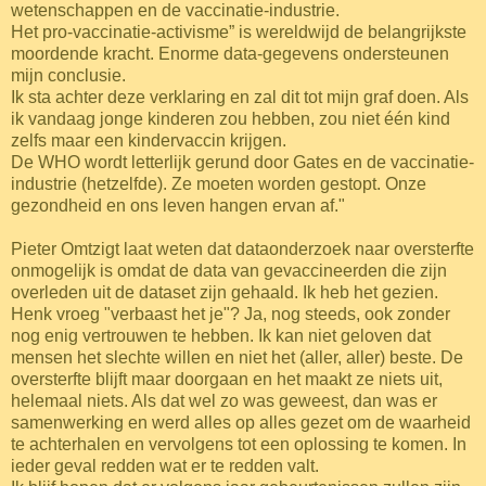
wetenschappen en de vaccinatie-industrie.
Het pro-vaccinatie-activisme” is wereldwijd de belangrijkste
moordende kracht. Enorme data-gegevens ondersteunen
mijn conclusie.
Ik sta achter deze verklaring en zal dit tot mijn graf doen. Als
ik vandaag jonge kinderen zou hebben, zou niet één kind
zelfs maar een kindervaccin krijgen.
De WHO wordt letterlijk gerund door Gates en de vaccinatie-
industrie (hetzelfde). Ze moeten worden gestopt. Onze
gezondheid en ons leven hangen ervan af."
Pieter Omtzigt laat weten dat dataonderzoek naar oversterfte
onmogelijk is omdat de data van gevaccineerden die zijn
overleden uit de dataset zijn gehaald. Ik heb het gezien.
Henk vroeg "verbaast het je"? Ja, nog steeds, ook zonder
nog enig vertrouwen te hebben. Ik kan niet geloven dat
mensen het slechte willen en niet het (aller, aller) beste. De
oversterfte blijft maar doorgaan en het maakt ze niets uit,
helemaal niets. Als dat wel zo was geweest, dan was er
samenwerking en werd alles op alles gezet om de waarheid
te achterhalen en vervolgens tot een oplossing te komen. In
ieder geval redden wat er te redden valt.