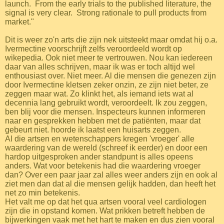
launch.
From the early trials to the published literature, the
signal is very clear.
Strong rationale to pull products from
market."
Dit is weer zo'n arts die zijn nek uitsteekt maar omdat hij o.a.
Ivermectine voorschrijft zelfs veroordeeld wordt op
wikepedia. Ook niet meer te vertrouwen. Nou kan iedereen
daar van alles schrijven, maar ik was er toch altijd wel
enthousiast over. Niet meer. Al die mensen die genezen zijn
door Ivermectine kletsen zeker onzin, ze zijn niet beter, ze
zeggen maar wat. Zo klinkt het, als iemand iets wat al
decennia lang gebruikt wordt, veroordeelt. Ik zou zeggen,
ben blij voor die mensen. Inspecteurs kunnen informeren
naar en gesprekken hebben met de patiënten, maar dat
gebeurt niet. hoorde ik laatst een huisarts zeggen.
Al die artsen en wetenschappers kregen 'vroeger' alle
waardering van de wereld (schreef ik eerder) en door een
hardop uitgesproken ander standpunt is alles opeens
anders. Wat voor betekenis had die waardering vroeger
dan? Over een paar jaar zal alles weer anders zijn en ook al
ziet men dan dat al die mensen gelijk hadden, dan heeft het
net zo min betekenis.
Het valt me op dat het qua artsen vooral veel cardiologen
zijn die in opstand komen. Wat prikken betreft hebben de
bijwerkingen vaak met het hart te maken en dus zien vooral