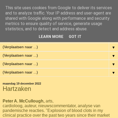
This site uses cookies from Google to deliver its services
Eenvoudig Gelukkig
and to analyze traffic. Your IP address and user-agent are
shared with Google along with performance and security
metrics to ensure quality of service, generate usage
Met weinig middelen een hoge kwaliteit van leven hebben.
statistics, and to detect and address abuse.
LEARN MORE
GOT IT
▼
▼
▼
▼
▼
maandag 19 december 2022
Hartzaken
Peter A. McCullough,
arts,
cardioloog, auteur, nieuwscommentator, analyse van
pandemische reacties. "Explosion of blood clots in my
clinical practice over the past two years since their market