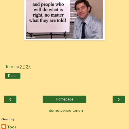
Toor
op
22:27
Delen
‹
›
Homepage
Internetversie tonen
Over mij
Toor