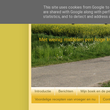
This site uses cookies from Google to d
are shared with Google along with perf
statistics, and to detect and address 
Eenvoudig Gelukkig
Met weinig middelen een hoge kw
Introductie
Berichten
Mijn boek en de pe
Voordelige recepten van vroeger en nu
Cont