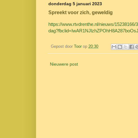
donderdag 5 januari 2023
Spreekt voor zich, geweldig
https://www.rtvdrenthe.nl/nieuws/15238166/3
dag?fbclid=IwAR1NJlzhZPOhH8A287boO
Gepost door
Toor
op
20:30
Nieuwere post