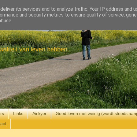
eliver its services and to analyze traffic. Your IP address and 
ormance and security metrics to ensure quality of service, gen
abuse.
aliteit van leven hebben.
rs
Links
Airfryer
Goed leven met weinig (wordt steeds aan
act