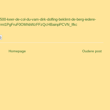
500-keer-de-col-du-vam-dirk-dolfing-beklimt-de-berg-iedere-
sJmt1PgFruF0OMhbWzFFzQcHBainpPCVN_Ifkc
Homepage
Oudere post