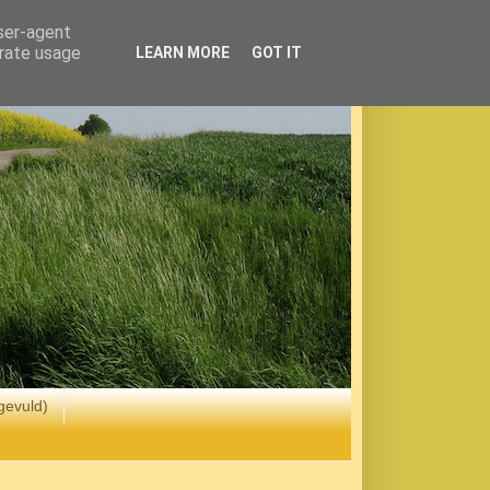
user-agent
erate usage
LEARN MORE
GOT IT
gevuld)